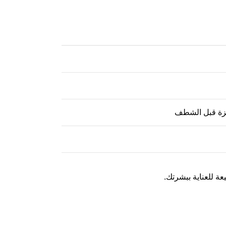
يزة قبل الشطف
ة للعناية ببشرتك.