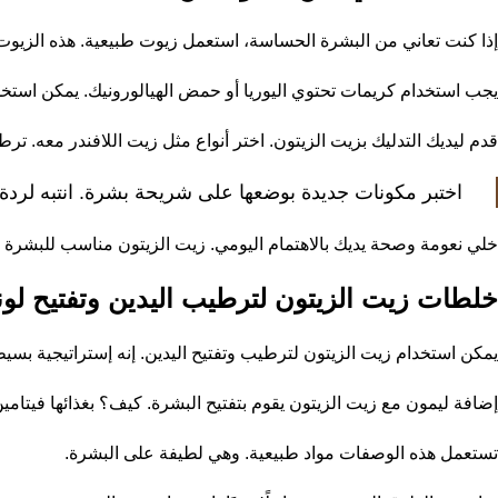
إذا كنت تعاني من البشرة الحساسة، استعمل زيوت طبيعية. هذه الزيوت 
يجب استخدام كريمات تحتوي اليوريا أو حمض الهيالورونيك. يمكن استخدا
قدم ليديك التدليك بزيت الزيتون. اختر أنواع مثل زيت اللافندر معه. تر
اختبر مكونات جديدة بوضعها على شريحة بشرة. انتبه لردة الفعل لمدة 24 ساعة. توقف عن
خلي نعومة وصحة يديك بالاهتمام اليومي. زيت الزيتون مناسب للبشرة ا
خلطات زيت الزيتون لترطيب اليدين وتفتيح لون
يمكن استخدام زيت الزيتون لترطيب وتفتيح اليدين. إنه إستراتيجية بسي
إضافة ليمون مع زيت الزيتون يقوم بتفتيح البشرة. كيف؟ بغذائها فيتامي
تستعمل هذه الوصفات مواد طبيعية. وهي لطيفة على البشرة.