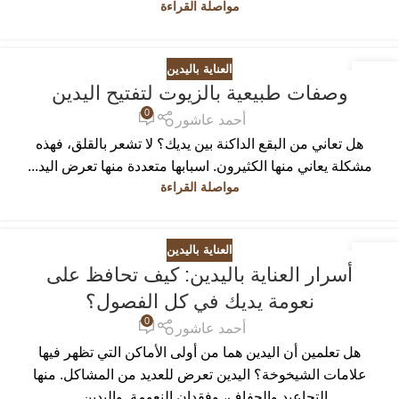
مواصلة القراءة
العناية باليدين
27
وصفات طبيعية بالزيوت لتفتيح اليدين
يوليو
0
أحمد عاشور
هل تعاني من البقع الداكنة بين يديك؟ لا تشعر بالقلق، فهذه
مشكلة يعاني منها الكثيرون. اسبابها متعددة منها تعرض اليد...
مواصلة القراءة
العناية باليدين
29
أسرار العناية باليدين: كيف تحافظ على
يونيو
نعومة يديك في كل الفصول؟
0
أحمد عاشور
هل تعلمين أن اليدين هما من أولى الأماكن التي تظهر فيها
علامات الشيخوخة؟ اليدين تعرض للعديد من المشاكل. منها
التجاعيد والجفاف، وفقدان النعومة. واليدين...