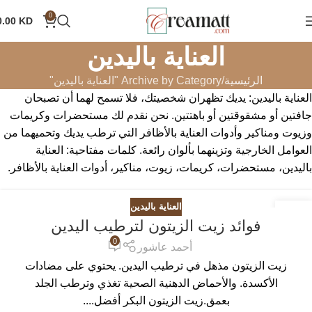
0
0.00
KD
العناية باليدين
الرئيسية
Archive by Category "العناية باليدين"
العناية باليدين: يديك تظهران شخصيتك، فلا تسمح لهما أن تصبحان
جافتين أو مشقوقتين أو باهتتين. نحن نقدم لك مستحضرات وكريمات
وزيوت ومناكير وأدوات العناية بالأظافر التي ترطب يديك وتحميهما من
العوامل الخارجية وتزينهما بألوان رائعة. كلمات مفتاحية: العناية
باليدين، مستحضرات، كريمات، زيوت، مناكير، أدوات العناية بالأظافر.
العناية باليدين
31
فوائد زيت الزيتون لترطيب اليدين
يوليو
0
أحمد عاشور
زيت الزيتون مذهل في ترطيب اليدين. يحتوي على مضادات
الأكسدة. والأحماض الدهنية الصحية تغذي وترطب الجلد
بعمق.زيت الزيتون البكر أفضل....