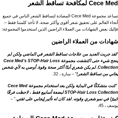
Cece Med لمكافحة تساقط الشعر
تساعد مجموعة Cece Med المضادة لتساقط الشعر الناس في جميع
أنحاء العالم على تحقيق شعر أقوى وأكثر صحة. لا تأخذ كلمتنا فقط –
فإليك بعض الشهادات من العملاء الراضين الذين استخدموا المجموعة:
شهادات من العملاء الراضين
“
لقد جربت العديد من علاجات تساقط الشعر في الماضي ولكن لم
ينجح شيء حتى اكتشفت مجموعة Cece Med’s STOP-Hair Loss
Collection. لم يكن شعري أبدًا أكثر صحة وقوة. أوصي به لأي شخص
يعاني من تساقط الشعر!
” – سارة ، 32.
“
كنت متشككًا في البداية ولكن بعد استخدام مجموعة Cece Med
STOP-Hair Loss Collection لبضعة أسابيع فقط ، لاحظت فرقًا
كبيرًا في نمو شعري وقوته. لقد كان له تأثير إيجابي على ثقتي
.” –
يوسف ، 45.