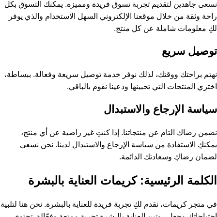
نسعى جاهدين لتقديم تجربة تسوق فريدة ومميزة. يمكنك التسوق بكل
راحة وثقة من خلال موقعنا الإلكتروني السهل الاستخدام والذي يوفر
لكِ معلومات شاملة عن كل منتج.
توصيل سريع
نهتم براحتك ووقتك، لذلك نوفر خدمة توصيل سريعة وفعالة. ببساطة،
اختري المنتجات التي تحبينها ودعينا نقوم بالباقي.
سياسة الإرجاع والاستبدال
نضمن رضاك التام عن منتجاتنا. إذا كنتِ غير راضية عن أي منتج،
يمكنكِ الاستفادة من سياسة الإرجاع والاستبدال لدينا. نحن نسعى
لضمان رضاكِ وسعادتك الدائمة.
الكلمة الرئيسية: كريمات العناية بالبشرة
في متجر كريمات، نقدم لكِ تجربة فريدة للعناية بالبشرة. نحن هنا لتلبية
احتياجاتكِ وجعل روتين العناية بالبشرة تجربة ممتعة وفعّالة. تحتوي