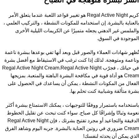
كريم Regal Active Night هو تغيير قواعد اللعبة عندما يتعلق الأمر
بالعناية بالبشرة. إن استخدامه للمكونات النشطة ، والتركيب العلمي ،
والملمس غير الدهني يجعله متميزًا عن الكريمات الليلية الأخرى
الموجودة في السوق.
تُظهر شهادات العملاء والصور قبل وبعد أنها تفي بوعدها ببشرة ناعمة
وناعمة ومتوهجة. لذلك إذا كنت ترغب في الاستيقاظ مع أفضل بشرة
في حياتك ، فجرّب Regal Active Night Cream.Regal Active Night
Cream هو أداة قوية في مكافحة البشرة الباهتة والمتعبة. بمزيجها
الفعال من المكونات النشطة ، يمكن أن يساعدك في الحصول على
بشرة متألقة وشبابية كنت تحلم بها.
باستخدامه باستمرار ووفقًا للتوجيهات ، يمكنك الاستمتاع ببشرة أكثر
نعومة وثباتًا وإشراقًا كل صباح. سواء كنت تبحث عن تقليل الخطوط
الدقيقة والتجاعيد أو مجرد تفتيح بشرتك ، فإن Regal Active Night
Cream ضروري في روتين العناية بالبشرة. جربه اليوم وشاهد الفرق
الذي يمكن أن يحدثه لنفسك!