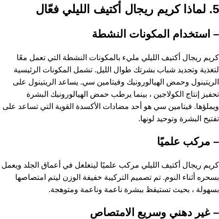
5. لماذا كريم ريجال أكتيف الليلي فعّال
– استخدام المكونات النشطة
كريم ريجال أكتيف الليلي مليء بالمكونات النشطة التي تعمل معًا
لتغذية وتجديد شباب بشرتك طوال الليل. تشمل المكونات الرئيسية
الريتينول وحمض الهيالورونيك وفيتامين سي. يساعد الريتينول على
تحفيز إنتاج الكولاجين ، بينما يرطب حمض الهيالورونيك البشرة
ويملؤها. فيتامين سي هو أحد مضادات الأكسدة القوية التي تساعد على
تفتيح البشرة وتوحيد لونها.
– مركب علميًا
كريم ريجال أكتيف الليلي مركب علميًا ليتغلغل في أعماق الجلد ويعمل
بسحره أثناء النوم. تم تصميم التركيبة خفيفة الوزن ليتم امتصاصها
بسهولة ، بحيث تستيقظ ببشرة ناعمة وناعمة ومتوهجة.
– غير دهني وسريع الامتصاص