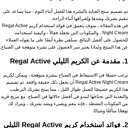
تم تصميم منتج العناية بالبشرة هذا للعمل أثناء النوم ، مما يساعد على
تنعيم بشرتك وشدها وإشراقها أثناء الراحة.
في هذه المقالة ، سوف نتعمق في فوائد استخدام كريم Regal Active
Night Cream ، والمكونات التي تجعله فعالاً ، وكيفية استخدامه
للحصول على أفضل النتائج. سنلقي نظرة أيضًا على ما يقوله العملاء
عن هذا المنتج ولماذا يعتبر سر الحصول على بشرة متوهجة في الصباح.
1. مقدمة عن الكريم الليلي Regal Active
نرغب جميعًا في الاستيقاظ في الصباح ببشرة متوهجة ، ويمكن لكريم
Regal Active Night Cream أن يجعل ذلك حقيقة واقعة. تم تصميم
هذا الكريم خصيصًا للعمل طوال الليل ، مما يمنح بشرتك الترطيب
والتغذية التي تحتاجها لتبدو في أفضل حالاتها في الصباح. مع مزيج فريد
من المكونات النشطة ، فإنه ينعم ويضيء ويشد بشرتك ، ويترك لك
توهجًا متألقًا وشبابًا.
2. فوائد استخدام كريم Regal Active الليلي