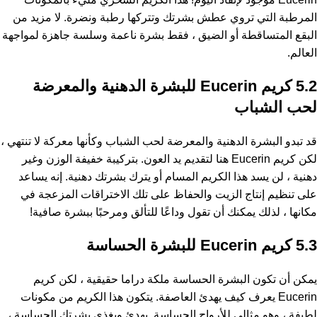
المرطبة التي تروي عطش بشرتك وتتركها رطبة ونضرة. لا مزيد من
البقع المتساقطة أو الضيق ، فقط بشرة ناعمة وسلسة جاهزة لمواجهة
العالم.
5.2 كريم Eucerin للبشرة الدهنية والمعرضة
لحب الشباب
قد تبدو البشرة الدهنية والمعرضة لحب الشباب وكأنها معركة لا تنتهي ،
لكن كريم Eucerin هنا لتقديم يد العون. بتركيبة خفيفة الوزن وغير
دهنية ، لن يسد هذا الكريم المسام أو يترك بشرتك دهنية. إنه يساعد
على تنظيم إنتاج الزيت والحفاظ على تلك الاختراقات المزعجة في
مكانها ، لذلك يمكنك أن تقول وداعًا للتألق ومرحبًا ببشرة صافية!
5.3 كريم Eucerin للبشرة الحساسة
يمكن أن تكون البشرة الحساسة ملكة دراما حقيقية ، لكن كريم
Eucerin يعرف كيف يهدئ العاصفة. يتكون هذا الكريم من مكونات
لطيفة ، وهو مثالي للأرواح الحساسة. يهدئ ويغذي بشرتك الحساسة ،