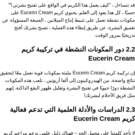
قد تتساءل ، “كيف يعمل هذا الكريم في الواقع على تفتيح بشرتي؟”
حسنًا ، كل هذا يعود إلى العلم. يحتوي كريم Eucerin Cream على
مكونات نشطة تعمل على تثبيط إنتاج الميلانين ، الصبغة المسؤولة عن
تغميق البشرة. عن طريق إبطاء هذه العملية ، تصبح بشرتك أفتح
تدريجيًا بمرور الوقت.
2.2 دور المكونات النشطة في تركيبة كريم
Eucerin Cream
إن تركيبة كريم Eucerin Cream مليئة بمكونات قوية تعمل معًا لتحقيق
نتائج واضحة. من الهيدروكينون إلى ألفا أربوتين ، تلعب هذه المكونات
النشطة دورًا حيويًا في تفتيح البشرة وتقليل ظهور البقع الداكنة. إنهم
مثل فريق الأحلام لبشرتك!
2.3 الدراسات والأدلة العلمية التي تدعم فعالية
كريم Eucerin Cream
لا تأخذ كلمتنا على محمل الجد – فهناك دليل علمي يدعم مزاعم كريم