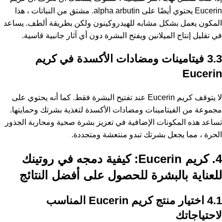
Eucerin يحتوي أيضًا على alpha arbutin. مشتق من النباتات ، هذا
المكون يعمل بشكل مشابه للهيدروكينون ولكن بطريقة ألطف. يساعد
في تقليل إنتاج الميلانين ويفتح البشرة دون أي آثار جانبية قاسية.
3.3 فيتامينات ومضادات الأكسدة في كريم
Eucerin
لا يتوقف كريم Eucerin عند تفتيح البشرة فقط. كما أنه يحتوي على
مجموعة من الفيتامينات ومضادات الأكسدة لتغذية بشرتك وحمايتها.
تساعد هذه المكونات الإضافية في تعزيز بشرة صحية ومحاربة الجذور
الحرة ، مما يجعل بشرتك تبدو منتعشة ومتجددة.
4. كريم Eucerin: كيفية دمجه في روتينك
للعناية بالبشرة للحصول على أفضل النتائج
4.1 اختيار منتج كريم Eucerin المناسب
لاحتياجاتك