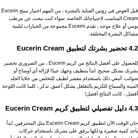
قبل الغوص في روتين العناية بالبشرة ، من المهم اختيار منتج Eucerin
Cream المناسب لاحتياجاتك الخاصة. سواء كنت تبحث عن مرطب
يومي أو علاج موجه ، تقدم Eucerin مجموعة من الخيارات لتلبية
مشاكل البشرة المختلفة.
4.2 تحضير بشرتك لتطبيق Eucerin Cream
للحصول على أفضل النتائج من كريم Eucerin ، من الضروري تحضير
بشرتك بشكل صحيح. ابدأ بتنظيف وجهك جيدًا لإزالة أي أوساخ أو
شوائب. أتبعي ذلك باستخدام مقشر لطيف للتخلص من خلايا الجلد
الميتة والسماح للكريم بالتغلغل بشكل أعمق. تذكر ، كلما كانت اللوحة
أفضل ، كانت النتائج أفضل!
4.3 دليل تفصيلي لتطبيق كريم Eucerin Cream
حان الوقت الآن لتطبيق كريم Eucerin Cream مثل المحترفين. ابدأ
بأخذ كمية صغيرة ودلكها برفق على بشرتك باستخدام حركات