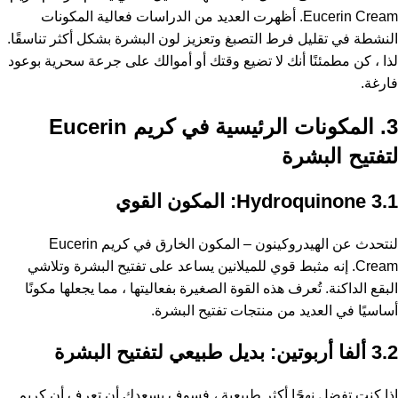
Eucerin Cream. أظهرت العديد من الدراسات فعالية المكونات
النشطة في تقليل فرط التصبغ وتعزيز لون البشرة بشكل أكثر تناسقًا.
لذا ، كن مطمئنًا أنك لا تضيع وقتك أو أموالك على جرعة سحرية بوعود
فارغة.
3. المكونات الرئيسية في كريم Eucerin
لتفتيح البشرة
3.1 Hydroquinone: المكون القوي
لنتحدث عن الهيدروكينون – المكون الخارق في كريم Eucerin
Cream. إنه مثبط قوي للميلانين يساعد على تفتيح البشرة وتلاشي
البقع الداكنة. تُعرف هذه القوة الصغيرة بفعاليتها ، مما يجعلها مكونًا
أساسيًا في العديد من منتجات تفتيح البشرة.
3.2 ألفا أربوتين: بديل طبيعي لتفتيح البشرة
إذا كنت تفضل نهجًا أكثر طبيعية ، فسوف يسعدك أن تعرف أن كريم