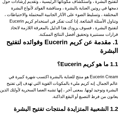
لتفتيح البشرة ، واستكشاف مكوناتها الرئيسية ، وتقديم إرشادات حول
دمجها في روتين العناية بالبشرة ، ومناقشة الفوائد لأنواع البشرة
المختلفة ، وتسليط الضوء على الآثار الجانبية المحتملة والاحتياطات ،
وتناول الأسئلة الشائعة. إذا كنت تفكر في استخدام كريم Eucerin
لتفتيح البشرة ، فسوف يزودك هذا الدليل بالمعرفة اللازمة لاتخاذ
قرارات مستنيرة وتحقيق أفضل النتائج الممكنة.
1. مقدمة عن كريم Eucerin وفوائده لتفتيح
البشرة
1.1 ما هو كريم Eucerin؟
Eucerin Cream هو منتج للعناية بالبشرة اكتسب شهرة كبيرة في
عالم الجمال. إنه كريم مليء بالمكونات القوية التي تهدف إلى تفتيح
البشرة وتوحيد لونها. بمعنى آخر ، إنها تشبه العصا السحرية لأولئك الذين
يعانون من فرط التصبغ أو البقع الداكنة.
1.2 الشعبية المتزايدة لمنتجات تفتيح البشرة