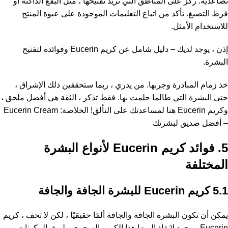
تصاعدية. ركز على المناطق التي تريد تفتيحها ، مثل البقع الداكنة أو
فرط التصبغ. تأكد من اتباع التعليمات الموجودة على عبوة المنتج
للاستخدام الأمثل.
إذن ، يوجد لديك – دليل شامل عن كريم Eucerin وفوائده لتفتيح
البشرة.
خذ زمام المبادرة وجربها. من يدري ، ربما ستحققين ذلك الإشراق ،
حتى البشرة التي طالما حلمت بها. فقط تذكر ، الثقة هي أفضل ملحق ،
وكريم Eucerin هنا لمساعدتك على التألق! الخلاصة: Eucerin Cream
– أفضل صديق لبشرتك
5. فوائد كريم Eucerin لأنواع البشرة
المختلفة
5.1 كريم Eucerin للبشرة الجافة والجافة
يمكن أن تكون البشرة الجافة والجافة ألمًا حقيقيًا ، لكن لا تخف ، كريم
Eucerin موجود لإنقاذ اليوم! هذا الكريم السحري مليء بالمكونات