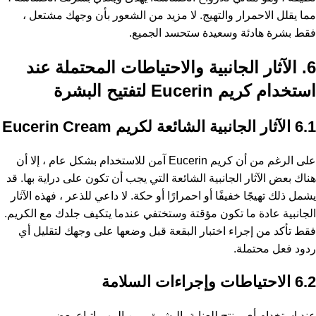
مما يقلل الاحمرار والتهيج. لا مزيد من الشعور بأن وجهك مشتعل ،
فقط بشرة هادئة وسعيدة ستحسد الجميع.
6. الآثار الجانبية والاحتياطات المحتملة عند
استخدام كريم Eucerin لتفتيح البشرة
6.1 الآثار الجانبية الشائعة لكريم Eucerin Cream
على الرغم من أن كريم Eucerin آمن للاستخدام بشكل عام ، إلا أن
هناك بعض الآثار الجانبية الشائعة التي يجب أن تكون على دراية بها. قد
يشمل ذلك تهيجًا خفيفًا أو احمرارًا أو حكة. لا داعي للذعر ، فهذه الآثار
الجانبية عادة ما تكون مؤقتة وستختفي عندما يتكيف جلدك مع الكريم.
فقط تأكد من إجراء اختبار البقعة قبل وضعها على وجهك لتقليل أي
ردود فعل محتملة.
6.2 الاحتياطات وإجراءات السلامة
عند استخدام أي منتج للعناية بالبشرة ، من المهم اتباع بعض