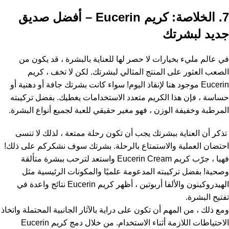
7. الخلاصة: كريم Eucerin – أفضل صديق
جديد لبشرتك
في عالم مليء بخيارات لا حصر لها للعناية بالبشرة ، قد يكون من
الصعب العثور على المنتج المثالي لبشرتك. لكن لا تخف ، كريم
Eucerin موجود هنا لإنقاذ اليوم! سواء كانت بشرتك جافة أو دهنية أو
حساسة ، فإن هذا الكريم متعدد الاستخدامات يغطيك. بفضل تركيبته
المرطبة وخفيفة الوزن ، فهو مغير حقيقي للعبة لجميع أنواع البشرة.
تذكر أن العناية ببشرتك يجب أن تكون رحلة ممتعة ، لذلك لا تنسى
احتضان العملية والاستمتاع بالرحلة. بشرتك سوف نشكركم على ذلك!
فهيا ، جرّب كريم Eucerin Cream واستعد لترحب ببشرة متألقة
وصحية! بفضل تركيبته المدعومة علميًا والمكونات الرئيسية مثل
الهيدروكينون والألفا أربوتين ، أظهر كريم Eucerin نتائج واعدة في
تفتيح البشرة.
ومع ذلك ، من المهم أن تكون على دراية بالآثار الجانبية المحتملة واتخاذ
الاحتياطات اللازمة أثناء الاستخدام. من خلال دمج كريم Eucerin