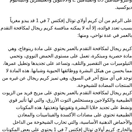
ديوكسيد.
على الرغم من أن كريم أولاي توتال إفكتس 7 في 1 قد يبدو مغرياً
بسبب تعدد فوائده، إلا أنه لا يمكنه منافسة كريم ريجال لمكافحة التقدم
بالعمر في عدة نواحي، ومنها:
كريم ريجال لمكافحة التقدم بالعمر يحتوي على مادة رينوفاج، وهي
مادة حصرية ومبتكرة، تعمل على مستوى الحمض النووي، وتحمي
التيلوميرات من التقصير والتلف، وتساعد على تجديدها وتطيل عمرها،
مما يحسن من هيكل البشرة ووظائفها الحيوية وشبابها. هذه المادة لا
توجد في أي منتج آخر في السوق، وهي تميز كريم ريجال عن غيره من
المنتجات المضادة للشيخوخة.
كريم ريجال لمكافحة التقدم بالعمر يحتوي على مزيج فريد من الزيوت
الطبيعية والكولاجين ومستخلص التوت الأزرق، والتي لها تأثير قوي
ونشط على تجديد خلايا البشرة وتقويتها وتغذيتها. هذه المكونات
الطبيعية تحتوي على مضادات الأكسدة والفيتامينات والمعادن
والأحماض الدهنية الأساسية، والتي تحارب الشيخوخة من الداخل
والخارج. كريم أولاي توتال إفكتس 7 في 1 يحتوي على بعض المكونات