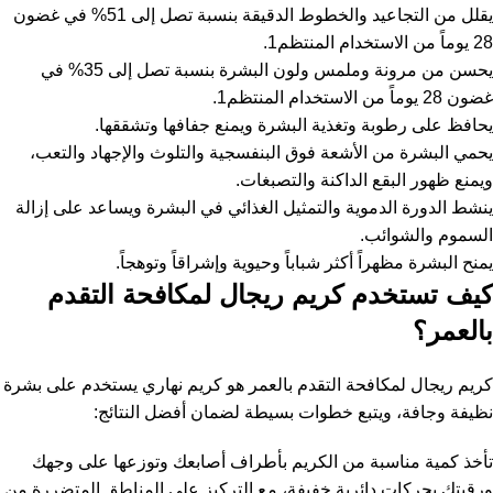
يقلل من التجاعيد والخطوط الدقيقة بنسبة تصل إلى 51% في غضون
28 يوماً من الاستخدام المنتظم1.
يحسن من مرونة وملمس ولون البشرة بنسبة تصل إلى 35% في
غضون 28 يوماً من الاستخدام المنتظم1.
يحافظ على رطوبة وتغذية البشرة ويمنع جفافها وتشققها.
يحمي البشرة من الأشعة فوق البنفسجية والتلوث والإجهاد والتعب،
ويمنع ظهور البقع الداكنة والتصبغات.
ينشط الدورة الدموية والتمثيل الغذائي في البشرة ويساعد على إزالة
السموم والشوائب.
يمنح البشرة مظهراً أكثر شباباً وحيوية وإشراقاً وتوهجاً.
كيف تستخدم كريم ريجال لمكافحة التقدم
بالعمر؟
كريم ريجال لمكافحة التقدم بالعمر هو كريم نهاري يستخدم على بشرة
نظيفة وجافة، ويتبع خطوات بسيطة لضمان أفضل النتائج:
تأخذ كمية مناسبة من الكريم بأطراف أصابعك وتوزعها على وجهك
ورقبتك بحركات دائرية خفيفة، مع التركيز على المناطق المتضررة من