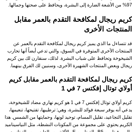
97% من الأشعة الضارة إلى البشرة، ويحافظ على صحتها وجمالها.
كريم ريجال لمكافحة التقدم بالعمر مقابل
المنتجات الأخرى
قد تتساءل ما الذي يميز كريم ريجال لمكافحة التقدم بالعمر عن
المنتجات الأخرى المتوفرة في السوق، والتي تدعي أيضاً أنها تحارب
الشيخوخة وتحافظ على شباب البشرة. لذلك، سنقارن لك بين كريم
ريجال وبعض المنتجات الشهيرة الأخرى، وسنبين لك الفرق بينهما.
كريم ريجال لمكافحة التقدم بالعمر مقابل كريم
أولاي توتال إفكتس 7 في 1
كريم أولاي توتال إفكتس 7 في 1 هو كريم نهاري مضاد للشيخوخة،
يدعي أنه يوفر سبعة فوائد للبشرة، وهي: ترطيبها، تفتيحها، تنعيمها،
تقليل التجاعيد، تقليل المسام، توحيد لونها، وحمايتها من الشمس. هذا
الكريم يحتوي على مجموعة من المكونات النشطة، مثل النياسيناميد
والبرو-فيتامين B5 والفيتامين E والألانتوين والغليسرين والتيتانيوم