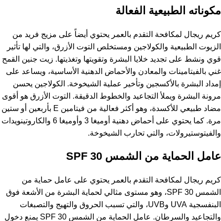
مكوناته الطبيعية الفعالة
كريم ريجال لمكافحة التقدم بالعمر يحتوي أيضاً على مزيج فريد من
الزيوت الطبيعية والكولاجين ومستخلص التوت الأزرق، والتي لها تأثير
قوي ونشط على تجديد خلايا البشرة وتقويتها وتغذيتها. زيت جنين القمح
غني بالفيتامينات والمعادن والأحماض الدهنية الأساسية، ويساعد على
إمداد البشرة بالأكسجين وتأخير عملية الشيخوخة. الكولاجين يحسن
مرونة البشرة ويملأ التجاعيد والخطوط الدقيقة. التوت الأزرق هو أقوى
مضاد طبيعي للأكسدة، وهو أكثر فعالية من فيتامين E بأربعين أو ستين
مرة. كما يحتوي على أحماض دهنية أوميغا 3 وأوميغا 6 والكاروتينويدات
والفيتوستيرولات، والتي تحارب الشيخوخة.
عامل الحماية من الشمس SPF 30
كريم ريجال لمكافحة التقدم بالعمر يحتوي على عامل حماية من
الشمس SPF 30، وهو مستوى مثالي لحماية البشرة من الأشعة فوق
البنفسجية UVA وUVB، والتي تسبب الحروق والتهيج والتصبغات
والتجاعيد والسرطان. عامل الحماية من الشمس SPF 30 يمنع دخول