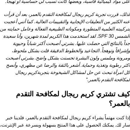
على مواد كيميائية قاسية، وبعضها كانت تسبب لي حساسية أو تهيجاً.
لذلك، قررت تجربة كريم ريجال لمكافحة التقدم بالعمر، بعد أن قرأت
عنه الكثير من التعليقات الإيجابية والتقييمات العالية. كما أنني أعجبت
بتركيبته العلمية المتطورة ومكوناته الطبيعية الفعالة وعامل حمايته من
الشمس SPF 30. لقد استخدمت هذا الكريم لمدة شهرين، وأنا سعيدة
جداً بالنتائج التي حصلت عليها. بشرتي أصبحت أكثر شباباً وحيوية
وإشراقاً وتوهجاً. التجاعيد والخطوط الدقيقة قلت بشكل ملحوظ،
ومرونة وملمس ولون البشرة تحسنت بشكل واضح. بشرتي أصبحت
أكثر رطوبة وتغذية وحماية. أشعر بالثقة والرضا عن مظهري، وأنصح
كل امرأة تبحث عن حل لمشاكل الشيخوخة بتجربةكريم ريجال
لمكافحة التقدم بالعمر.”
كيف تشتري كريم ريجال لمكافحة التقدم
بالعمر؟
إذا كنت مهتماً بشراء كريم ريجال لمكافحة التقدم بالعمر، فلدينا خبر
سار لك. يمكنك الحصول على هذا المنتج بسهولة وبسرعة عبر الإنترنت،