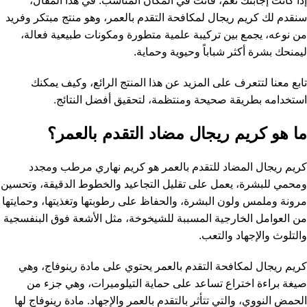
إذا كانت إجابتك نعم، فأنت في المكان المناسب. في هذا المقال،
سنقدم لك كريم ريجال لمكافحة التقدم بالعمر، وهو منتج مبتكر وفريد
من نوعه، يجمع بين تركيبة علمية متطورة ومكونات طبيعية فعالة،
ليمنحك بشرة أكثر شباباً وحيوية وحماية.
تابع معنا لتتعرف على المزيد عن هذا المنتج الرائع، وكيف يمكنك
استخدامه بطريقة صحيحة ومنتظمة، لتحقيق أفضل النتائج.
ما هو كريم ريجال مضاد التقدم بالعمر؟
كريم ريجال المضاد للتقدم بالعمر هو كريم نهاري مرطب ومجدد
ومحمي للبشرة، يعمل على تقليل التجاعيد والخطوط الدقيقة، وتحسين
مرونة وملمس ولون البشرة، والحفاظ على رطوبتها وتغذيتها، وحمايتها
من العوامل الخارجية المسببة للشيخوخة، مثل الأشعة فوق البنفسجية
والتلوث والإجهاد والتعب.
كريم ريجال لمكافحة التقدم بالعمر يحتوي على مادة رينوفاج، وهي
صيغة براءة اختراع تساعد على حماية التيلوميرات، وهي جزء من
الحمض النووي، والتي تتأثر بالتقدم بالعمر والإجهاد. مادة رينوفاج لها