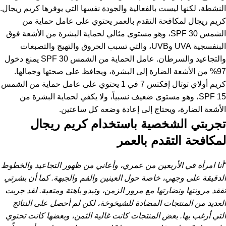
النشطة، لكنها ليست بالفعالية والجودة نفسها التي يوفرها كريم ريجال.
كريم ريجال لمكافحة التقدم بالعمر يحتوي على عامل حماية من
الشمس SPF 30، وهو مستوى مثالي لحماية البشرة من الأشعة فوق
البنفسجية UVA وUVB، والتي تسبب الحروق والتهيج والتصبغات
والتجاعيد والسرطان. عامل الحماية من الشمس SPF 30 يمنع دخول
97% من الأشعة الضارة إلى البشرة، ويحافظ على صحتها وجمالها.
كريم أولاي توتال إفكتس 7 في 1 يحتوي على عامل حماية من الشمس
SPF 15، وهو مستوى ضعيف نسبياً، ولا يكفي لحماية البشرة من
الأشعة الضارة، ويحتاج إلى إعادة وضعه كل ساعتين.
تجربتي الشخصية باستخدام كريم ريجال
لمكافحة التقدم بالعمر
“أنا امرأة في الأربعين من عمري، وأعاني من ظهور التجاعيد والخطوط
الدقيقة على وجهي، خاصة حول العينين والفم والجبهة. كما أن بشرتي
تفقد مرونتها ونضارتها مع مرور الزمن، وتبدو باهتة ومتعبة. لقد جربت
العديد من المنتجات المضادة للشيخوخة، لكن لم أحصل على النتائج
التي أرغب بها. بعض المنتجات كانت غالية الثمن، وبعضها كانت تحتوي