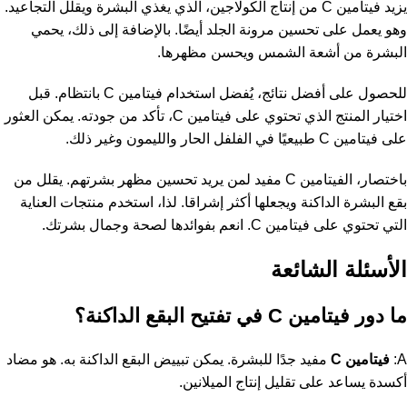
يزيد فيتامين C من إنتاج الكولاجين، الذي يغذي البشرة ويقلل التجاعيد.
وهو يعمل على تحسين مرونة الجلد أيضًا. بالإضافة إلى ذلك، يحمي
البشرة من أشعة الشمس ويحسن مظهرها.
للحصول على أفضل نتائج، يُفضل استخدام فيتامين C بانتظام. قبل
اختيار المنتج الذي تحتوي على فيتامين C، تأكد من جودته. يمكن العثور
على فيتامين C طبيعيًا في الفلفل الحار والليمون وغير ذلك.
باختصار، الفيتامين C مفيد لمن يريد تحسين مظهر بشرتهم. يقلل من
بقع البشرة الداكنة ويجعلها أكثر إشراقا. لذا، استخدم منتجات العناية
التي تحتوي على فيتامين C. انعم بفوائدها لصحة وجمال بشرتك.
الأسئلة الشائعة
ما دور فيتامين C في تفتيح البقع الداكنة؟
A:
فيتامين C
مفيد جدًا للبشرة. يمكن تبييض البقع الداكنة به. هو مضاد
أكسدة يساعد على تقليل إنتاج الميلانين.