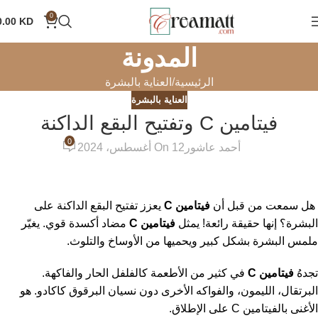
0
0.00
KD
المدونة
الرئيسية
العناية بالبشرة
العناية بالبشرة
فيتامين C وتفتيح البقع الداكنة
0
أحمد عاشور
On 12 أغسطس، 2024
هل سمعت من قبل أن
فيتامين C
يعزز تفتيح البقع الداكنة على
البشرة؟ إنها حقيقة رائعة! يمثل
فيتامين C
مضاد أكسدة قوي. يغيّر
ملمس البشرة بشكل كبير ويحميها من الأوساخ والتلوث.
تجدهُ
فيتامين C
في كثير من الأطعمة كالفلفل الحار والفاكهة.
البرتقال، الليمون، والفواكه الأخرى دون نسيان البرقوق كاكادو. هو
الأغنى بالفيتامين C على الإطلاق.