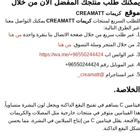
يمكنك طلب منتجك المفضل الآن من خلال
موقع
كريمات
CREAMATT
للطلب السريع لمنتجات
كريمات
CREAMATT
يمكنك التواصل معنا
عبر الطرق التالية:
عبر طلب سريع من خلال صغحة الاتصال بنا بنقرة واحدة
من هنا
من خلال المتجر وسلة التسوق.
من هنا
عبر الواتس اب
https://wa.me/+96550244424
عبر الموبايل رقم 96550244424
+
عبر انستاجرام
@creamatt_
الخلاصة.
فيتامين C يساهم في تفتيح البقع الداكنة ويجعل لون البشرة متساوياً.
هذا الفيتامين متوفر في منتجات خارجية مثل المصلات والكريمات
والأقنعة. يقلل فيتامين C من إنتاج الميلانين في البشرة، مما يحسن
شكل البقع الداكنة.