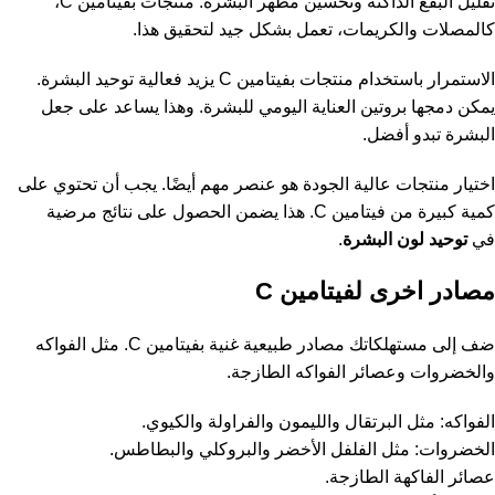
تقليل البقع الداكنة وتحسين مظهر البشرة. منتجات بفيتامين C،
كالمصلات والكريمات، تعمل بشكل جيد لتحقيق هذا.
الاستمرار باستخدام منتجات بفيتامين C يزيد فعالية توحيد البشرة.
يمكن دمجها بروتين العناية اليومي للبشرة. وهذا يساعد على جعل
البشرة تبدو أفضل.
اختيار منتجات عالية الجودة هو عنصر مهم أيضًا. يجب أن تحتوي على
كمية كبيرة من فيتامين C. هذا يضمن الحصول على نتائج مرضية
في
توحيد لون البشرة
.
مصادر اخرى لفيتامين C
ضف إلى مستهلكاتك مصادر طبيعية غنية بفيتامين C. مثل الفواكه
والخضروات وعصائر الفواكه الطازجة.
الفواكه: مثل البرتقال والليمون والفراولة والكيوي.
الخضروات: مثل الفلفل الأخضر والبروكلي والبطاطس.
عصائر الفاكهة الطازجة.