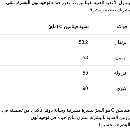
بتناول الأغذية الغنية بفيتامين C، تعزز فوائد
توحيد لون البشرة
. تبقى
بشرتك صحية ومشرقة.
فواكه
نسبة فيتامين C (ملغ)
برتقال
53.2
ليمون
53
فراولة
59
كيوي
90
فيتامين C هو السرّ لبشرة مشرقة وشابة دومًا. تأكدي من تضمينه في
روتين العناية بالبشرة. سترى نتائج جيدة في
توحيد لون
البشرة
وتحسينها.