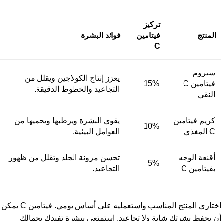
تركيز
المنتج
فيتامين
فوائد البشرة
C
سيروم
يعزز إنتاج الكولاجين ويقلل من
فيتامين C
15%
التجاعيد والخطوط الدقيقة.
النقي
كريم فيتامين
يقوي البشرة ويرطبها ويحميها من
10%
C المغذي
العوامل البيئية.
أقنعة الوجه
تحسن مرونة الجلد وتقلل من ظهور
5%
بفيتامين C
التجاعيد.
اختاري المنتج المناسب واستعمليه على أساس يومي. فيتامين C يمكن
أن يحفظ بشرتك شابة ولا تجاعيد. استمتعي ببشرة تفيدك بجمالك