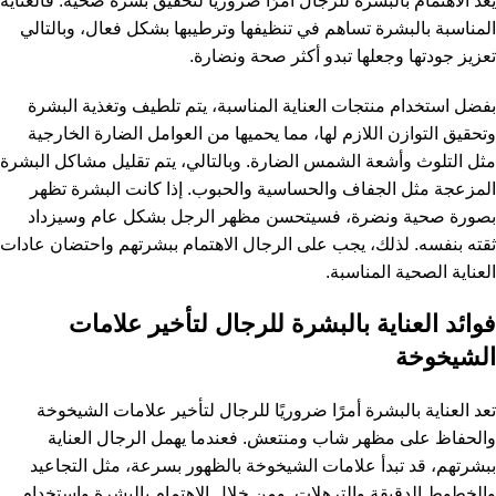
يعد الاهتمام بالبشرة للرجال أمرًا ضروريًا لتحقيق بشرة صحية. فالعناية
المناسبة بالبشرة تساهم في تنظيفها وترطيبها بشكل فعال، وبالتالي
تعزيز جودتها وجعلها تبدو أكثر صحة ونضارة.
بفضل استخدام منتجات العناية المناسبة، يتم تلطيف وتغذية البشرة
وتحقيق التوازن اللازم لها، مما يحميها من العوامل الضارة الخارجية
مثل التلوث وأشعة الشمس الضارة. وبالتالي، يتم تقليل مشاكل البشرة
المزعجة مثل الجفاف والحساسية والحبوب. إذا كانت البشرة تظهر
بصورة صحية ونضرة، فسيتحسن مظهر الرجل بشكل عام وسيزداد
ثقته بنفسه. لذلك، يجب على الرجال الاهتمام ببشرتهم واحتضان عادات
العناية الصحية المناسبة.
فوائد العناية بالبشرة للرجال لتأخير علامات
الشيخوخة
تعد العناية بالبشرة أمرًا ضروريًا للرجال لتأخير علامات الشيخوخة
والحفاظ على مظهر شاب ومنتعش. فعندما يهمل الرجال العناية
ببشرتهم، قد تبدأ علامات الشيخوخة بالظهور بسرعة، مثل التجاعيد
والخطوط الدقيقة والترهلات. ومن خلال الاهتمام بالبشرة واستخدام