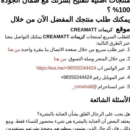
منتجات أصلية لتفتيح بشرتك مع ضمان الجودة
100% ؟
يمكنك طلب منتجك المفضل الآن من خلال
موقع
كريمات
CREAMATT
للطلب السريع لمنتجات
كريمات
CREAMATT
يمكنك التواصل معنا
عبر الطرق التالية:
عبر طلب سريع من خلال صغحة الاتصال بنا بنقرة واحدة
من هنا
من خلال المتجر وسلة التسوق.
من هنا
عبر الواتس اب
https://wa.me/+96550244424
عبر الموبايل رقم 96550244424
+
عبر انستاجرام
@creamatt_
الأسئلة الشائعة
هل يجب على الرجال القلق بشأن العناية بالبشرة؟
يعتقد البعض أن العناية بالبشرة هي شيء محصور للنساء فقط. ومع
ذلك ، فإن الرجال الذين يهتمون بمظهرهم وصحة بشرتهم يستفيدون