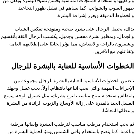
وترطيبها واستخدام المنتجات المناسبة يحسن نسيج البشرة ويقلل من
ظهور العيوب والشوائب. كما يساهم في تقليل ظهور التجاعيد
والخطوط الدقيقة ويعزز إشراقة البشرة.
بذلك، يحصل الرجال على بشرة صحية ومتوهجة تعكس الشباب
والجمال. وبمظهر بشرة محسن وجميل، يكتسب الرجال الثقة بأنفسهم
ويشعرون بالراحة والانتعاش، مما يؤثر إيجابيًا على إطلالتهم العامة
وتفاعلهم مع الآخرين.
الخطوات الأساسية للعناية بالبشرة للرجال
تتضمن الخطوات الأساسية للعناية بالبشرة للرجال مجموعة من
الإجراءات المهمة والتي يجب اتباعها بانتظام. أولاً، يجب غسل وجهك
بانتظام باستخدام منتج مناسب لنوع بشرتك، مثل غسول الوجه. يتمتع
الغسل الجيد بالقدرة على إزالة الأوساخ والزيوت الزائدة من البشرة
وإعطائها انتعاشًا.
ثم يجب استخدام مرطب مناسب لترطيب البشرة وإبقائها مرطبة
وناعمة. كما ينصح باستخدام واقي الشمس يوميًا لحماية البشرة من