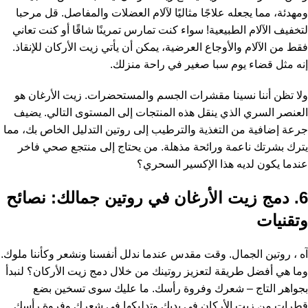
ومهدئة، مما يجعله علاجًا مثاليًا لآلام العضلات والمفاصل. قل مرحبا
لتخفيف الآلام الطبيعية! سواء كنت تمارس تمرينًا شاقًا أو كنت تعاني
فقط من الآلام والأوجاع العرضية، يمكن أن يأتي زيت الأركان للإنقاذ.
إنه مثل قضاء يوم سبا صغير في راحة منزلك.
ولا تظن أننا نسينا مقشرات الجسم والمستحضرات. زيت الأرغان هو
العنصر السري الذي ينقل هذه المنتجات إلى المستوى التالي. يضيف
جرعة إضافية من التغذية والترطيب إلى روتين التدليل الخاص بك، مما
يترك بشرتك ناعمة ورائحة مذهلة. من يحتاج إلى منتجع صحي فاخر
عندما يكون لديه هذا الإكسير السحري؟
6. دمج زيت الأرغان في روتين جمالك: نصائح
وتقنيات
آه ، روتين الجمال. وقت مقدس عندما ندلل أنفسنا ونشعر وكأننا ملوك.
وما هي أفضل طريقة لتعزيز روتينك من خلال دمج زيت الأركان؟ لنبدأ
بجواهر التاج – شعرك وفروة رأسك. ما عليك سوى تسخين بضع
قطرات من زيت الأركان في يديك وتدليكها في شعرك وفروة رأسك.