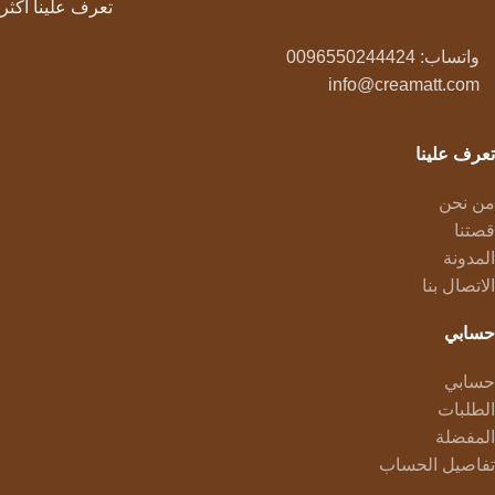
تعرف علينا أكثر
واتساب: 0096550244424
info@creamatt.com
تعرف علينا
من نحن
قصتنا
المدونة
الاتصال بنا
حسابي
حسابي
الطلبات
المفضلة
تفاصيل الحساب