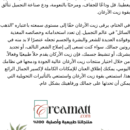
يغطينا. قل وداعًا للجفاف، ومرحبًا بالنعومة، ودع صناعة التجميل تتألق
بقوة زيت الأرغان.
في الختام، يرقى زيت الأرغان حقًا إلى مستوى سمعته باعتباره “الذهب
السائل” في عالم التجميل. إن تعدد استخداماته وخصائصه المغذية
وفوائده العديدة للشعر والبشرة والجسم تجعله عنصرًا لا بد منه في
روتين جمالك. سواء كنت تسعى إلى إصلاح الشعر التالف، أو تجديد
بشرتك، أو تنشيط جسمك، فإن زيت الأركان يقدم حلاً طبيعيًا وفعالاً.
من خلال اختيار منتجات زيت الأرغان عالية الجودة ودمجها في نظامك
اليومي، يمكنك إطلاق العنان للإمكانات الكاملة لإكسير الجمال الرائع
هذا. استمتعي بقوة زيت الأرغان واستمتعي بالتأثيرات التحويلية التي
يمكن أن تحدثها على جمالك ورفاهيتك بشكل عام.