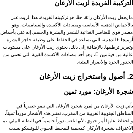
التركيبة الفريدة لزيت الأرغان
ما يجعل زيت الأركان رائعًا حقًا هو تركيبته الفريدة. هذا الزيت غني
بالأحماض الدهنية الأساسية ومضادات الأكسدة والفيتامينات، وهو
مصدر قوي للعناصر الغذائية للشعر والبشرة والجسم. إنه غني بأحماض
أوميجا 6 الدهنية، التي تساعد في الحفاظ على وظيفة حاجز البشرة
وتعزيز ترطيبها. بالإضافة إلى ذلك، يحتوي زيت الأرغان على مستويات
عالية من فيتامين E، وهو أحد مضادات الأكسدة القوية التي تحمي من
الجذور الحرة والأضرار البيئية.
2. أصول واستخراج زيت الأرغان
شجرة الأرغان: مورد ثمين
يأتي زيت الأرغان من ثمرة شجرة الأرغان التي تنمو حصرياً في
المناطق الجنوبية الغربية من المغرب. تعتبر هذه الأشجار مورداً ثميناً،
والحفاظ عليها أمر حيوي، لأنها تلعب دوراً حاسماً في النظام البيئي. تم
الاعتراف بشجرة الأركان كمحمية للمحيط الحيوي لليونسكو بسبب