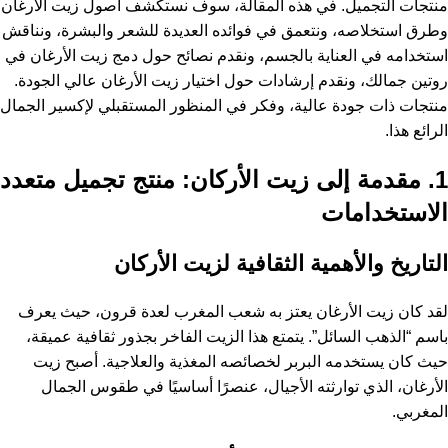
منتجات التجميل. في هذه المقالة، سوف نستكشف أصول زيت الأرغان
وطرق استخلاصه، ونتعمق في فوائده العديدة للشعر والبشرة، ونناقش
استخدامه في العناية بالجسم، ونقدم نصائح حول دمج زيت الأرغان في
روتين جمالك، ونقدم إرشادات حول اختيار زيت الأرغان عالي الجودة.
منتجات ذات جودة عالية، وفكر في المنظور المستقبلي لإكسير الجمال
الرائع هذا.
1. مقدمة إلى زيت الأركان: منتج تجميل متعدد
الاستخدامات
التاريخ والأهمية الثقافية لزيت الأركان
لقد كان زيت الأرغان يعتز به شعب المغرب لعدة قرون، حيث يعرف
باسم “الذهب السائل”. يتمتع هذا الزيت الفاخر بجذور ثقافية عميقة،
حيث كان يستخدمه البربر لخصائصه المغذية والعلاجية. أصبح زيت
الأرغان، الذي توارثته الأجيال، عنصرًا أساسيًا في طقوس الجمال
المغربي.