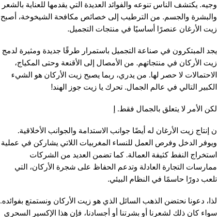
وجيه. يكتشف الناس تنوعه والفوائد العديدة التي يقدمها للعناية بالشعر
والبشرة والجسم. من الترطيب إلى خصائص مكافحة الشيخوخة، أصبح
زيت الأرغان عنصرًا أساسيًا في منتجات التجميل.
يجد المبتكرون في صناعة التجميل باستمرار طرقًا جديدة ومثيرة لدمج
زيت الأركان في منتجاتهم. من الأمصال إلى الأقنعة وحتى المكياج،
الاحتمالات لا حصر لها. من يدري، ربما يصبح زيت الأركان هو الشيء
الكبير التالي في عالم الجمال. تحرك يا زيت جوز الهند!
لكن الأمر لا يتعلق بالجمال فقط. إ
ن إنتاج زيت الأرغان له أيضًا جوانب الاستدامة والجوانب الأخلاقية.
ويوفر الدخل وفرص العمل للنساء المغربيات اللاتي يشاركن في عملية
استخراج النفط كثيفة العمالة. كما تضمن العديد من الشركات
ممارسات التجارة العادلة وتدعم الحفاظ على شجرة الأركان، التي
تلعب دورًا حاسمًا في النظام البيئي.
لذا، دعونا نحتضن الذهب السائل الذي هو زيت الأركان ونستمتع بفوائده.
سواء كان ذلك لشعرنا أو بشرتنا أو أجسادنا، فإن هذا الإكسير السحري