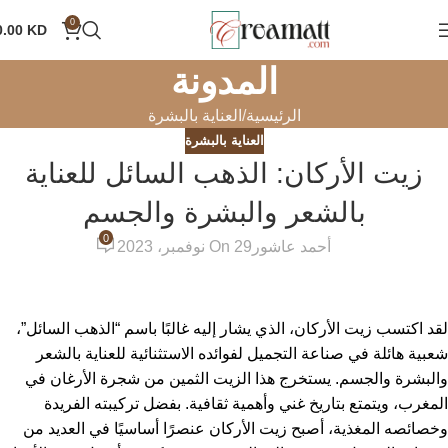
0
0.00
KD
المدونة
الرئيسية
العناية بالبشرة
العناية بالبشرة
زيت الأركان: الذهب السائل للعناية
بالشعر والبشرة والجسم
0
أحمد عاشور
On 29 نوفمبر، 2023
لقد اكتسب زيت الأركان، الذي يشار إليه غالبًا باسم “الذهب السائل”،
شعبية هائلة في صناعة التجميل لفوائده الاستثنائية للعناية بالشعر
والبشرة والجسم. يستخرج هذا الزيت الثمين من شجرة الأرغان في
المغرب، ويتمتع بتاريخ غني وأهمية ثقافية. بفضل تركيبته الفريدة
وخصائصه المغذية، أصبح زيت الأركان عنصرًا أساسيًا في العديد من