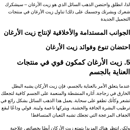
لذا، انطلق واحتضن الذهب السائل الذي هو زيت الأرغان – سيشكرك
شعرك وبشرتك وجسمك على ذلك! تناول زيت الأرغان في منتجات
التجميل الجديدة
الجوانب المستدامة والأخلاقية لإنتاج زيت الأرغان
احتضان تنوع وفوائد زيت الأرغان
5. زيت الأرغان كمكون قوي في منتجات
العناية بالجسم
عندما يتعلق الأمر بالعناية بالجسم، فإن زيت الأركان يشبه البطل
الخارق في زجاجة. آثاره المنشطة والمنعمة على الجسم كافية لتجعلك
تشعر وكأنك تطفو على سحابة. يعمل هذا الذهب السائل بشكل رائع في
ترطيب البشرة الجافة والخشنة، ويتركها ناعمة ولينة. قولي وداعًا لبقع
الجفاف المزعجة التي تجعلك تشبه الثعبان المتساقط!
ولكن انتظر هناك المزيد! يتمتع زيت الأركان أيضًا بخصائص علاجية