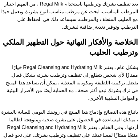
بعد تنظيف بشرتك وترطيبها باستخدام Regal Milk ، من المهم اختيار
المرطب المناسب. ابحث عن مرطب مناسب لنوع بشرتك ويعمل جيدًا
مع الحليب المنظف والمرطب. سيساعد ذلك في الحفاظ على
الترطيب وتوفير تغذية إضافية لبشرتك.
الخلاصة والأفكار النهائية حول التطهير الملكي
وترطيب الحليب
بشكل عام ، يعتبر Regal Cleansing and Hydrating Milk خيارًا
ممتازًا لأي شخص يتطلع إلى تنظيف وترطيب بشرته بشكل فعال.
بفضل تركيبته اللطيفة ومكوناته المغذية ، يمكن أن يساعد هذا المنتج
في ترك بشرتك تبدو أكثر صحة ، مع الحماية أيضًا من الأضرار البيئية
والعوامل السلبية الأخرى.
باتباع هذه النصائح وإدماج هذا المنتج في روتينك اليومي للعناية بالبشرة
، يمكنك المساعدة في الحصول على بشرة صحية ومتوهجة لطالما
أردتها ، وفي الختام ، يعتبر Regal Cleansing and Hydrating Milk
منتجًا ممتازًا لمساعدتك على تنظيف وترطيب بشرتك. على نحو فعال.