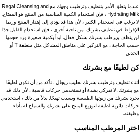
عندما يتعلق الأمر بتنظيف وترطيب وجهك مع Regal Cleansing and
Hydrating Milk ، فإن استخدام الكمية المناسبة من المنتج هو المفتاح.
لا ترغب في استخدام الكثير ، لأن هذا قد يؤدي إلى إهدار المنتج وربما
الإفراط في تنظيف بشرتك. من ناحية أخرى ، فإن استخدام القليل جدًا
لن ينظف ويرطب بشرتك بشكل فعال. ابدأ بكمية صغيرة وزد حجمها
حسب الحاجة ، مع التركيز على مناطق المشاكل مثل منطقة T أو
الخدين.
كن لطيفًا مع بشرتك
أثناء تنظيف وترطيب بشرتك بحليب ريجال ، تأكد من أن تكون لطيفًا
مع بشرتك. لا تفركي بشدة أو تستخدمي حركات قاسية ، لأن ذلك قد
يجرد بشرتك من زيوتها الطبيعية ويسبب تهيجًا. بدلاً من ذلك ، استخدمي
حركات دائرية لطيفة لتوزيع المنتج على بشرتك والسماح له بأداء
وظيفته.
اختر المرطب المناسب