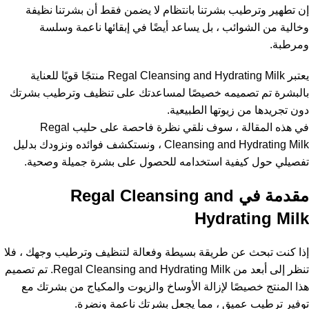
إن تطهير وترطيب بشرتنا بانتظام لا يضمن فقط أن بشرتنا نظيفة
وخالية من الشوائب ، بل يساعد أيضًا في إبقائها ناعمة وسلسة
ومرطبة.
يعتبر Regal Cleansing and Hydrating Milk منتجًا قويًا للعناية
بالبشرة تم تصميمه خصيصًا لمساعدتك على تنظيف وترطيب بشرتك
دون تجريدها من زيوتها الطبيعية.
في هذه المقالة ، سوف نلقي نظرة فاحصة على حليب Regal
Cleansing and Hydrating Milk ، ونستكشف فوائده ونزودك بدليل
تفصيلي حول كيفية استخدامه للحصول على بشرة جميلة وصحية.
مقدمة في Regal Cleansing and
Hydrating Milk
إذا كنت تبحث عن طريقة بسيطة وفعالة لتنظيف وترطيب وجهك ، فلا
تنظر إلى أبعد من Regal Cleansing and Hydrating Milk. تم تصميم
هذا المنتج خصيصًا لإزالة الأوساخ والزيوت والمكياج من بشرتك مع
توفير ترطيب عميق ، مما يجعل بشرتك ناعمة ونضرة.