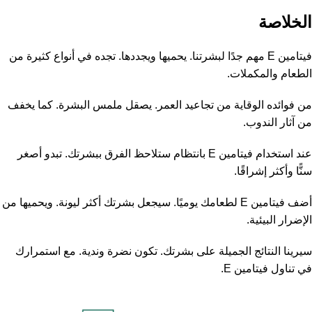
الخلاصة
فيتامين E مهم جدًا لبشرتنا. يحميها ويجددها. تجده في أنواع كثيرة من
الطعام والمكملات.
من فوائده الوقاية من تجاعيد العمر. يصقل ملمس البشرة. كما يخفف
من آثار الندوب.
عند استخدام فيتامين E بانتظام ستلاحظ الفرق ببشرتك. تبدو أصغر
سنًّا وأكثر إشراقًا.
أضف فيتامين E لطعامك يوميًا. سيجعل بشرتك أكثر ليونة. ويحميها من
الإضرار البيئية.
سيرينا النتائج الجميلة على بشرتك. تكون نضرة وندية. مع استمرارك
في تناول فيتامين E.