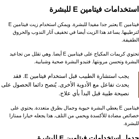
استخدامات فيتامين E للبشرة
فيتامين E يعتبر جدا مفيدا للبشرة. ويمكن استخدام زيت فيتامين E
لترطيبها. يساعد هذا الزيت أيضا في تخفيف آثار الندوب والحروق
الطفيفة.
تحتوي كريمات المكياج على فيتامين E أيضا. وهي تقلل من تجاعيد
البشرة وتحسن مرونتها. فتبدو البشرة صحية وشبابية.
يجب استشارة الطبيب قبل استخدام فيتامين E. فقد
يحدث تفاعل مع الأدوية الأخرى. يُنصح دائما الحصول على
نصيحة طبية قبل البدأ بأي علاج.
فيتامين E يعطي البشرة حيوية وجمال بطرق متعددة. يحتوي على
خصائص مضادة للأكسدة ويحمي من التلف. هذا يجعله خيارا ممتازا
للبشرة.
جدول استخدامات فيتامين E للبشرة