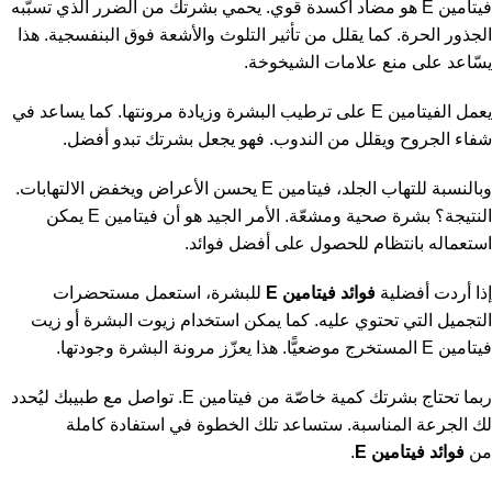
فيتامين E هو مضاد أكسدة قوي. يحمي بشرتك من الضرر الذي تسبّبه
الجذور الحرة. كما يقلل من تأثير التلوث والأشعة فوق البنفسجية. هذا
يسّاعد على منع علامات الشيخوخة.
يعمل الفيتامين E على ترطيب البشرة وزيادة مرونتها. كما يساعد في
شفاء الجروح ويقلل من الندوب. فهو يجعل بشرتك تبدو أفضل.
وبالنسبة للتهاب الجلد، فيتامين E يحسن الأعراض ويخفض الالتهابات.
النتيجة؟ بشرة صحية ومشعّة. الأمر الجيد هو أن فيتامين E يمكن
استعماله بانتظام للحصول على أفضل فوائد.
إذا أردت أفضلية
فوائد فيتامين E
للبشرة، استعمل مستحضرات
التجميل التي تحتوي عليه. كما يمكن استخدام زيوت البشرة أو زيت
فيتامين E المستخرج موضعيًّا. هذا يعزّز مرونة البشرة وجودتها.
ربما تحتاج بشرتك كمية خاصّة من فيتامين E. تواصل مع طبيبك ليُحدد
لك الجرعة المناسبة. ستساعد تلك الخطوة في استفادة كاملة
من
فوائد فيتامين E
.