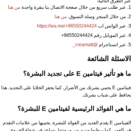
عبر الطرق التالية:
عبر طلب سريع من خلال صغحة الاتصال بنا بنقرة واحدة
من هنا
من خلال المتجر وسلة التسوق.
من هنا
عبر الواتس اب
https://wa.me/+96550244424
عبر الموبايل رقم 96550244424
+
عبر انستاجرام
@creamatt_
الاسئلة الشائعة
ما هو تأثير فيتامين E على تجديد البشرة؟
فيتامين E يحمي بشرتك من الأضرار. كما يحفز الخلايا على التجديد. هذا
يحافظ على شباب بشرتك.
ما هي الفوائد الرئيسية لفيتامين E للبشرة؟
الفيتامين E يقدم العديد من الفوائد للبشرة. يحميها من علامات التقدم
في العمر. كما يرطبها ويزيد من مرونتها. يساعد في شفاء الجروح