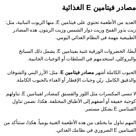
مصادر فيتامين E الغذائية
العديد من الأطعمة تحتوي على فيتامين E. منها الزيوت النباتية، مثل:
زيت بذور القمح وزيت دوار الشمس وزيت الزيتون. هذه المصادر
الطبيعية مهمة في النظام الغذائي اليومي.
أيضًا، الخضروات الورقية غنية بفيتامين E. يشمل ذلك السبانخ
والبروكلي. استخدمهم في السلطات أو الوجبات الجانبية.
الحبوب الكاملة أشهر
مصادر فيتامين E
. مثل: الأرز البني والشوفان
والدقيق الكامل. زيّن وجبات الإفطار أو الغداء بالحبوب الكاملة.
لا تنسى المكسرات مثل اللوز والفستق كمصادر لفيتامين E. تناولهم
كوجبة خفيفة أو أضفهم إلى الأطباق المختلفة. هكذا، تضمن تناول
الفيتامين E بشكل مستمر.
المهم تناول ما يختلف من هذه الأطعمة الغنية يومياً. هكذا، ستتأكد من
الفيتامين E الضروري في نظامك الغذائي.