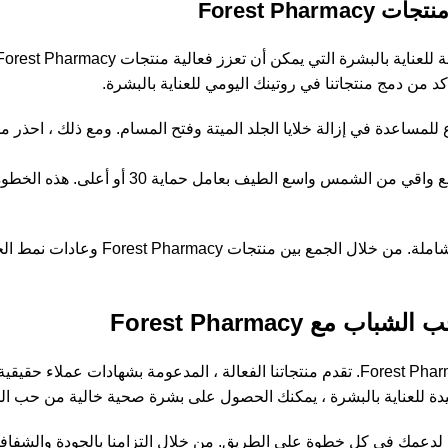
Forest Ph
كد من دمج منتجاتنا في روتينك اليومي للعناية بالبشرة.
ساعدة في إزالة خلايا الجلد الميتة وفتح المسام. ومع ذلك ، احذر من
أخيرًا ، احمي بشرتك من الأشعة فوق البنفسجية الض
تذكري أن الحصول على بشرة صافية وجميلة هي 
قولي وداعًا لحب الشباب ومرحبًا ببشرة صافية وجميلة باستخدام Forest Pharmacy. تقدم منتجاتنا الفعا
لجيدة للعناية بالبشرة ، يمكنك الحصول على بشرة صحية خالية من حب ال
لدعمك في كل خطوة على الطريق. من خلال التزامنا بالجودة والشفافية 