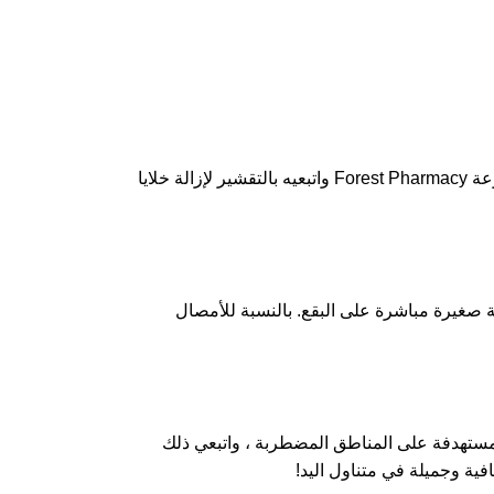
قبل تطبيق منتجات Forest Pharmacy ، من الضروري تنظيف بشرتك جيدًا لإزالة أي أوساخ وزيوت وماكياج. استخدمي منظفًا لطيفًا من مجموعة Forest Pharmacy واتبعيه بالتقشير لإزالة خلايا
ة مع كل منتج من منتجات Forest Pharmacy بعناية. لعلاج البقع ، ضع كمية صغيرة مباشرة على البقع. بالنسبة للأمصال
، وضعي العلاجات المستهدفة على المناطق المضطربة ، واتبعي ذلك
ية وجميلة في متناول اليد!