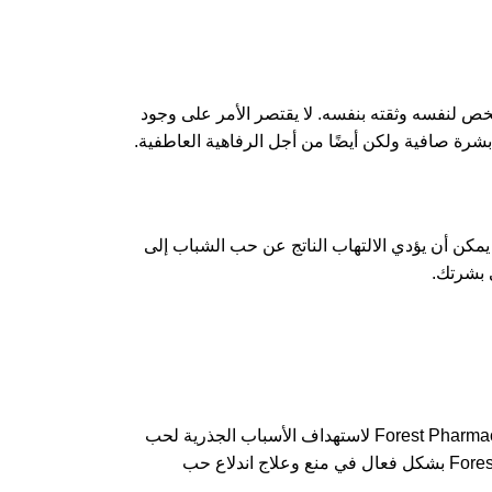
خص لنفسه وثقته بنفسه. لا يقتصر الأمر على وجود
رة صافية ولكن أيضًا من أجل الرفاهية العاطفية.
مكن أن يؤدي الالتهاب الناتج عن حب الشباب إلى
ى بشرتك.
يحدث حب الشباب عندما تنسد بصيلات الشعر بالزيت وخلايا الجلد الميتة ، مما يؤدي إلى نمو البكتيريا والالتهابات اللاحقة. تم تصميم منتجات Forest Pharmacy لاستهداف الأسباب الجذرية لحب
الشباب من خلال مكافحة إنتاج الزيت الزائد وتقشير الجلد بلطف وتقليل الالتهاب. من خلال معالجة هذه العوامل ، تساعد منتجات Forest Pharmacy بشكل فعال في منع وعلاج اندلاع حب