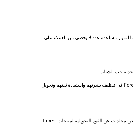
تبدو محاربة حب الشباب وكأنها معركة شاقة. لكنك لست وحدك في هذه الرحلة. في Forest Pharmacy ، كان لدينا امتياز مساعدة عدد لا يحصى من العملاء على
يحدثه حب الشباب.
ومع ذلك ، فإن القاسم المشترك بين كل هذه الشهادات هو الاختلاف الملحوظ الذي أحدثته منتجاتنا. لقد شهد العملاء على فعالية Forest Pharmacy في تنظيف بشرتهم واستعادة ثقتهم وتحويل
الرؤية صدق ، ونحن نفهم أهمية الدليل البصري. لهذا السبب قمنا بتجميع مجموعة من الصور قبل وبعد من عملائنا الراضين. تتحدث هذه الصور عن مجلدات عن القوة التحويلية لمنتجات Forest