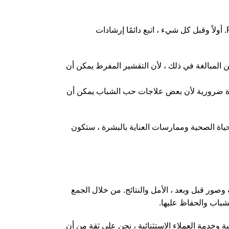
بالإضافة إلى التغييرات في نمط الحياة ، هناك بعض الممارسات البسيطة للعناية بالبشرة التي يمكن أن تعزز فعالية منتجات Forest Pharmacy. أولاً وقبل كل شيء ، اتبع دائمًا إرشادات
 المبالغة في ذلك ، لأن التقشير المفرط يمكن أن
ارة عن طريق وضع واقي من الشمس واسع الطيف بعامل حماية 30 أو أعلى. هذه الخطوة ضرورية لأن بعض علاجات حب الشباب يمكن أن
رحلة تتطلب مقاربة شاملة. من خلال الجمع بين منتجات Forest Pharmacy وعادات نمط الحياة الصحية وممارسات العناية بالبشرة ، ستكون
لة ، المدعومة بشهادات عملاء حقيقية وصور قبل وبعد ، الأمل والنتائج. من خلال الجمع
شباب والحفاظ عليها.
وخدمة العملاء الاستثنائية ، نحن على ثقة من أن