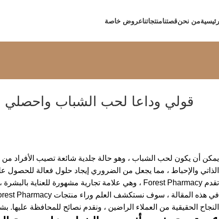
رئيسية
من نحن
قصتنا
منتجاتنا
عروض خاصة
قولي وداعا لحب الشباب واحصلي ع
يمكن أن يكون لحب الشباب ، وهو حالة جلدية شائعة تصيب الأفراد من ج
الذاتي والإحباط ، مما يجعل من الضروري إيجاد حلول فعالة للحصول ع
تقدم Forest Pharmacy ، وهي علامة تجارية مشهورة للعناية بالبشرة ، مجموعة من المنتجات المبتكرة المصممة خصيصًا لاستهداف حب الشباب وتعزيز صحة البشرة.
النجاح الحقيقية من العملاء الراضين ، ونقدم نصائح للمحافظة عليها. بشرة خالية م