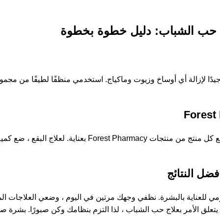
اعتمادًا على المنتج ، قد تختلف تقنيات التطبيق. اتبع التعليمات الوارد
فضل النتائج
، ادمج منتجات Forest Pharmacy في روتينك اليومي للعناية بالبشرة. نظفي وجهك مرتين في اليوم 
لق الأمر بعلاج حب الشباب ، لذا التزم بنظامك وكن صبورًا. بشرة صاف