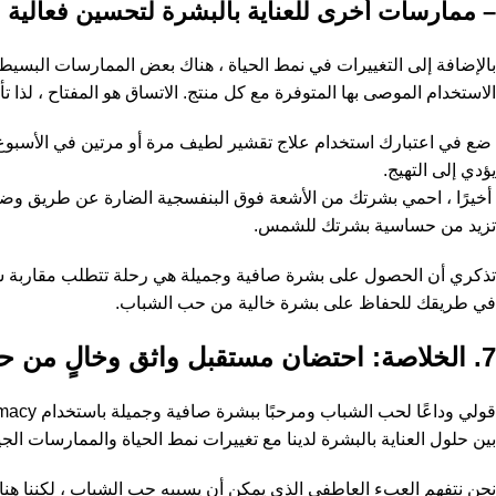
– ممارسات أخرى للعناية بالبشرة لتحسين فعالية منتجات armacy
الاستخدام الموصى بها المتوفرة مع كل منتج. الاتساق هو المفتاح ، لذا تأ
ضع في اعتبارك استخدام علاج تقشير لطيف مرة أو مرتين في الأسبوع للم
يؤدي إلى التهيج.
تزيد من حساسية بشرتك للشمس.
في طريقك للحفاظ على بشرة خالية من حب الشباب.
7. الخلاصة: احتضان مستقبل واثق وخالٍ من حب الشباب مع Forest Pharmacy
بين حلول العناية بالبشرة لدينا مع تغييرات نمط الحياة والممارسات ا
نحن نتفهم العبء العاطفي الذي يمكن أن يسببه حب الشباب ، لكننا هنا 