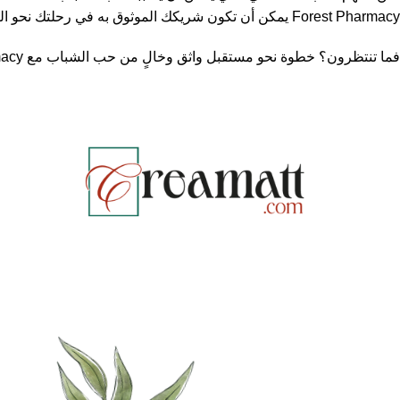
Forest Pharmacy يمكن أن تكون شريكك الموثوق به في رحلتك نحو البشرة التي ستحبها.
فما تنتظرون؟ خطوة نحو مستقبل واثق وخالٍ من حب الشباب مع Forest Pharmacy اليوم.