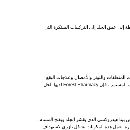
ات النشطة إلى عمق الجلد إلى التركيبات المبتكرة التي
اجهم المنظفات والتونر والأمصال وعلاجات البقع
والمرطبات ، وكلها مصممة لتلبية الاحتياجات الفريدة للبشرة المعرضة لحب الشباب. سواء كنت تتعامل مع الاختراقات العرضية أو حب الشباب المستمر ، فإن Forest Pharmacy لديها الحل
، وهو حمض بيتا هيدروكسي الذي يقشر الجلد ويفتح المسام.
شرة. تعمل هذه المكونات بشكل تآزري لاستهداف