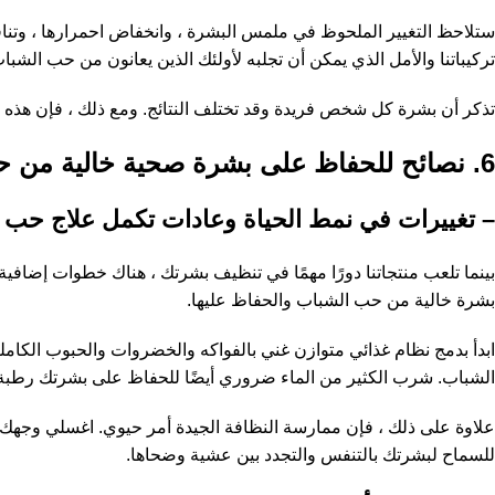
ستلاحظ التغيير الملحوظ في ملمس البشرة ، وانخفاض احمرارها ، وتناقص
تركيباتنا والأمل الذي يمكن أن تجلبه لأولئك الذين يعانون من حب الشبا
تذكر أن بشرة كل شخص فريدة وقد تختلف النتائج. ومع ذلك ، فإن هذه الصور قبل وبعد تقدم 
6. نصائح للحفاظ على بشرة صحية خالية من حب الشباب باستخدام منتجات Forest Pharmacy
– تغييرات في نمط الحياة وعادات تكمل علاج حب 
بينما تلعب منتجاتنا دورًا مهمًا في تنظيف بشرتك ، هناك خطوات إضافي
بشرة خالية من حب الشباب والحفاظ عليها.
ابدأ بدمج نظام غذائي متوازن غني بالفواكه والخضروات والحبوب الكاملة
الشباب. شرب الكثير من الماء ضروري أيضًا للحفاظ على بشرتك رطبة
علاوة على ذلك ، فإن ممارسة النظافة الجيدة أمر حيوي. اغسلي وجهك ب
للسماح لبشرتك بالتنفس والتجدد بين عشية وضحاها.