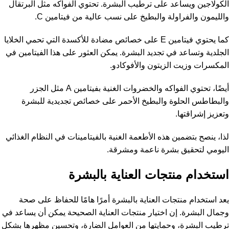
الكولاجين ويساعد على ترطيب البشرة. تحتوي الفواكه مثل البرتقال
والليمون والفراولة والبطيخ على نسب عالية من فيتامين C.
كما يحتوي فيتامين E على خصائص مضادة للأكسدة التي تحمي الخلايا
الجلدية وتساعد في تجديد البشرة. يمكن العثور على هذا الفيتامين في
المكسرات وزيت الزيتون والأفوكادو.
أيضًا، تحتوي الفواكه والخضروات الغنية بفيتامين A مثل الجزر
والبطاطس الحلوة والبطيخ الأحمر على خصائص تجديدية للبشرة
وتعزيز إشراقتها.
لذا، ينصح بتضمين هذه الأطعمة الغنية بالفيتامينات في النظام الغذائي
اليومي لتحقيق بشرة ناعمة ومشرقة.
استخدام منتجات العناية بالبشرة
يعد استخدام منتجات العناية بالبشرة أمرًا هامًا للحفاظ على صحة
وجمال البشرة. إن اختيار منتجات العناية الصحيحة يمكن أن يساعد في
ترطيب البشرة، وحمايتها من العوامل الضارة، وتحسين مظهرها بشكل