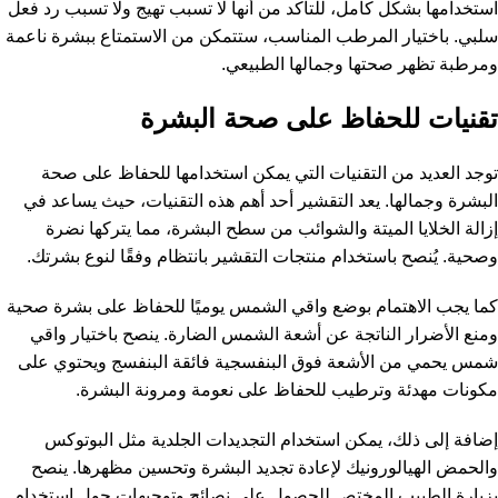
استخدامها بشكل كامل، للتأكد من أنها لا تسبب تهيج ولا تسبب رد فعل
سلبي. باختيار المرطب المناسب، ستتمكن من الاستمتاع ببشرة ناعمة
ومرطبة تظهر صحتها وجمالها الطبيعي.
تقنيات للحفاظ على صحة البشرة
توجد العديد من التقنيات التي يمكن استخدامها للحفاظ على صحة
البشرة وجمالها. يعد التقشير أحد أهم هذه التقنيات، حيث يساعد في
إزالة الخلايا الميتة والشوائب من سطح البشرة، مما يتركها نضرة
وصحية. يُنصح باستخدام منتجات التقشير بانتظام وفقًا لنوع بشرتك.
كما يجب الاهتمام بوضع واقي الشمس يوميًا للحفاظ على بشرة صحية
ومنع الأضرار الناتجة عن أشعة الشمس الضارة. ينصح باختيار واقي
شمس يحمي من الأشعة فوق البنفسجية فائقة البنفسج ويحتوي على
مكونات مهدئة وترطيب للحفاظ على نعومة ومرونة البشرة.
إضافة إلى ذلك، يمكن استخدام التجديدات الجلدية مثل البوتوكس
والحمض الهيالورونيك لإعادة تجديد البشرة وتحسين مظهرها. ينصح
بزيارة الطبيب المختص للحصول على نصائح وتوجيهات حول استخدام