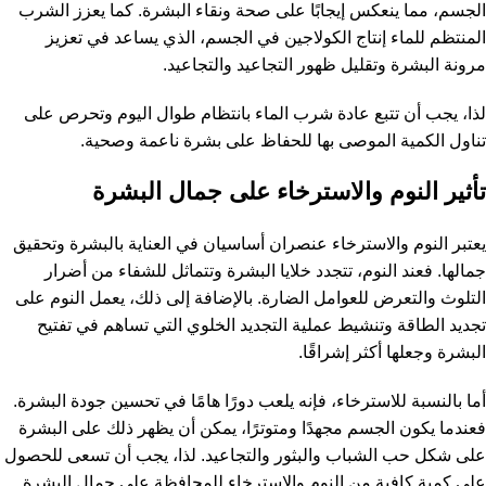
الجسم، مما ينعكس إيجابًا على صحة ونقاء البشرة. كما يعزز الشرب
المنتظم للماء إنتاج الكولاجين في الجسم، الذي يساعد في تعزيز
مرونة البشرة وتقليل ظهور التجاعيد والتجاعيد.
لذا، يجب أن تتبع عادة شرب الماء بانتظام طوال اليوم وتحرص على
تناول الكمية الموصى بها للحفاظ على بشرة ناعمة وصحية.
تأثير النوم والاسترخاء على جمال البشرة
يعتبر النوم والاسترخاء عنصران أساسيان في العناية بالبشرة وتحقيق
جمالها. فعند النوم، تتجدد خلايا البشرة وتتماثل للشفاء من أضرار
التلوث والتعرض للعوامل الضارة. بالإضافة إلى ذلك، يعمل النوم على
تجديد الطاقة وتنشيط عملية التجديد الخلوي التي تساهم في تفتيح
البشرة وجعلها أكثر إشراقًا.
أما بالنسبة للاسترخاء، فإنه يلعب دورًا هامًا في تحسين جودة البشرة.
فعندما يكون الجسم مجهدًا ومتوترًا، يمكن أن يظهر ذلك على البشرة
على شكل حب الشباب والبثور والتجاعيد. لذا، يجب أن تسعى للحصول
على كمية كافية من النوم والاسترخاء للمحافظة على جمال البشرة.