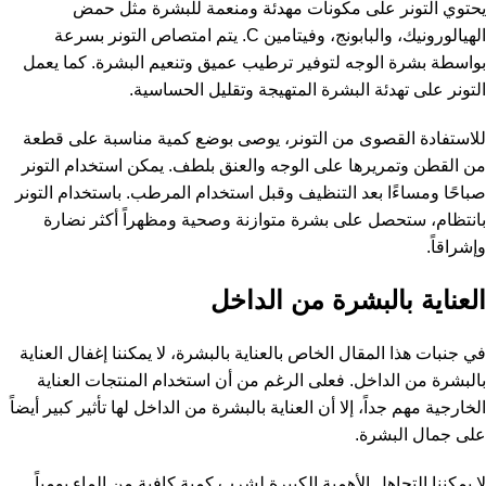
يحتوي التونر على مكونات مهدئة ومنعمة للبشرة مثل حمض
الهيالورونيك، والبابونج، وفيتامين C. يتم امتصاص التونر بسرعة
بواسطة بشرة الوجه لتوفير ترطيب عميق وتنعيم البشرة. كما يعمل
التونر على تهدئة البشرة المتهيجة وتقليل الحساسية.
للاستفادة القصوى من التونر، يوصى بوضع كمية مناسبة على قطعة
من القطن وتمريرها على الوجه والعنق بلطف. يمكن استخدام التونر
صباحًا ومساءًا بعد التنظيف وقبل استخدام المرطب. باستخدام التونر
بانتظام، ستحصل على بشرة متوازنة وصحية ومظهراً أكثر نضارة
وإشراقاً.
العناية بالبشرة من الداخل
في جنبات هذا المقال الخاص بالعناية بالبشرة، لا يمكننا إغفال العناية
بالبشرة من الداخل. فعلى الرغم من أن استخدام المنتجات العناية
الخارجية مهم جداً، إلا أن العناية بالبشرة من الداخل لها تأثير كبير أيضاً
على جمال البشرة.
لا يمكننا التجاهل الأهمية الكبيرة لشرب كمية كافية من الماء يومياً.