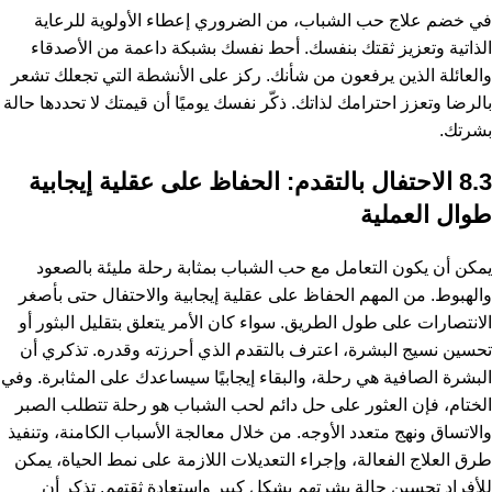
في خضم علاج حب الشباب، من الضروري إعطاء الأولوية للرعاية
الذاتية وتعزيز ثقتك بنفسك. أحط نفسك بشبكة داعمة من الأصدقاء
والعائلة الذين يرفعون من شأنك. ركز على الأنشطة التي تجعلك تشعر
بالرضا وتعزز احترامك لذاتك. ذكّر نفسك يوميًا أن قيمتك لا تحددها حالة
بشرتك.
8.3 الاحتفال بالتقدم: الحفاظ على عقلية إيجابية
طوال العملية
يمكن أن يكون التعامل مع حب الشباب بمثابة رحلة مليئة بالصعود
والهبوط. من المهم الحفاظ على عقلية إيجابية والاحتفال حتى بأصغر
الانتصارات على طول الطريق. سواء كان الأمر يتعلق بتقليل البثور أو
تحسين نسيج البشرة، اعترف بالتقدم الذي أحرزته وقدره. تذكري أن
البشرة الصافية هي رحلة، والبقاء إيجابيًا سيساعدك على المثابرة. وفي
الختام، فإن العثور على حل دائم لحب الشباب هو رحلة تتطلب الصبر
والاتساق ونهج متعدد الأوجه. من خلال معالجة الأسباب الكامنة، وتنفيذ
طرق العلاج الفعالة، وإجراء التعديلات اللازمة على نمط الحياة، يمكن
للأفراد تحسين حالة بشرتهم بشكل كبير واستعادة ثقتهم. تذكر أن