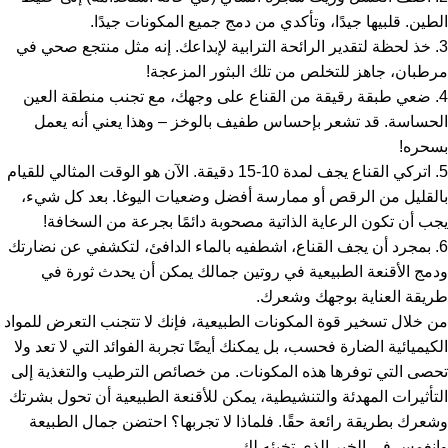
الطين. قلبيها جيدًا، وتأكدي من دمج جميع المكونات جيدًا.
3. خذ لحظة لتقدير الرائحة الترابية لإبداعك. إنه مثل منتجع صحي في
مرطبان، جاهز للتخلص من تلك البثور المزعجة!
4. ضعي طبقة رقيقة من القناع على وجهك، مع تجنب منطقة العين
الحساسة. قد تشعر بإحساس طفيف بالوخز – وهذا يعني أنه يعمل
بسحره!
5. اتركي القناع يجف لمدة 10-15 دقيقة. الآن هو الوقت المثالي للقيام
بالقليل من الرقص أو ممارسة أفضل وضعيات اليوغا. بعد كل شيء،
يجب أن تكون الرعاية الذاتية مصحوبة دائمًا بجرعة من السخافة!
6. بمجرد أن يجف القناع، اشطفيه بالماء الدافئ، لتكشفي عن نضارتك
ودمج الأقنعة الطبيعية في روتين جمالك يمكن أن يحدث ثورة في
طريقة العناية بوجهك وشعرك.
من خلال تسخير قوة المكونات الطبيعية، فإنك لا تتجنب التعرض للمواد
الكيميائية الضارة فحسب، بل يمكنك أيضًا تجربة الفوائد التي لا تعد ولا
تحصى التي توفرها هذه المكونات. من خصائص الترطيب والتغذية إلى
التأثيرات المهدئة والتنشيطية، يمكن للأقنعة الطبيعية أن تحول بشرتك
وشعرك بطريقة رائعة حقًا. فلماذا لا تجربها؟ احتضن جمال الطبيعة
وانغمس في الخير الذي تخبئه لك