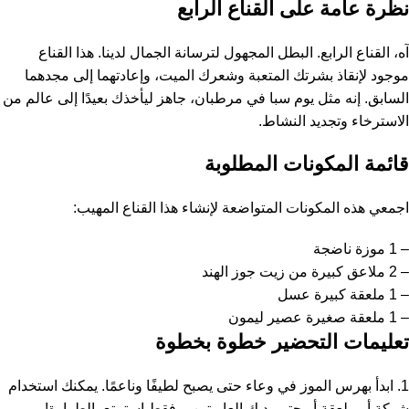
نظرة عامة على القناع الرابع
آه، القناع الرابع. البطل المجهول لترسانة الجمال لدينا. هذا القناع
موجود لإنقاذ بشرتك المتعبة وشعرك الميت، وإعادتهما إلى مجدهما
السابق. إنه مثل يوم سبا في مرطبان، جاهز ليأخذك بعيدًا إلى عالم من
الاسترخاء وتجديد النشاط.
قائمة المكونات المطلوبة
اجمعي هذه المكونات المتواضعة لإنشاء هذا القناع المهيب:
– 1 موزة ناضجة
– 2 ملاعق كبيرة من زيت جوز الهند
– 1 ملعقة كبيرة عسل
– 1 ملعقة صغيرة عصير ليمون
تعليمات التحضير خطوة بخطوة
1. ابدأ بهرس الموز في وعاء حتى يصبح لطيفًا وناعمًا. يمكنك استخدام
شوكة أو ملعقة أو حتى يديك العاريتين – فقط استمتع بالطراوة!