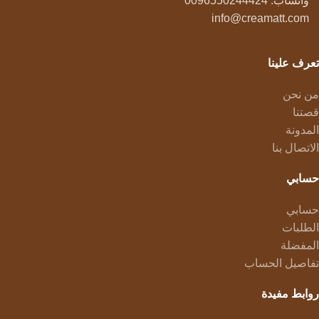
واتساب: 0096550244424
info@creamatt.com
تعرف علينا
من نحن
قصتنا
المدونة
الاتصال بنا
حسابي
حسابي
الطلبات
المفضلة
تفاصيل الحساب
روابط مفيدة