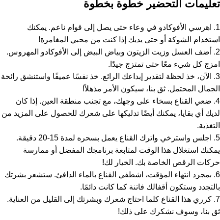
تعليمات التحضير خطوة بخطوة
1. اهرسي الأفوكادو في وعاء حتى يصل إلى قوام ناعم. يمكنك
استخدام الشوكة أو حتى يديك إذا كنت من محبي المغامرة!
2. أضف العسل وزيت الزيتون وبياض البيض إلى الأفوكادو المهروس.
امزج كل شيء معًا حتى تمتزج جيدًا.
3. الآن، خذ لحظة لتقدير إبداعك الرائع. خذ نفسًا عميقًا واستنشق رائحة
الجمال المحتمل. ثق بنا، سيكون الأمر مذهلاً!
4. ضعي القناع بسخاء على وجهك، مع تجنب منطقة العين. إذا كان
لديك أي بقايا، يمكنك أيضًا تدليكها على شعرك للحصول على المزيد من
التغذية.
5. اجلس واسترخي واترك القناع يعمل بسحره لمدة 15-20 دقيقة.
يمكنك استغلال هذا الوقت لمتابعة برنامجك المفضل أو ممارسة
حركات الرقص الخاصة بك. الخيار لك!
6. بمجرد انتهاء المؤقت، اشطفي القناع بالماء الدافئ. ستشعر بشرتك
بالتجدد وستكون أقفالك فاتنة كما كانت دائمًا.
7. كرري هذا القناع كلما احتاج شعرك وبشرتك إلى القليل من العناية.
ثق بنا، وسوف نشكرك على ذلك!