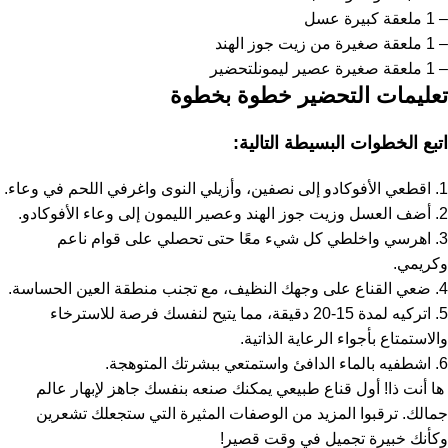
– 1 ملعقة كبيرة عسل
– 1 ملعقة صغيرة من زيت جوز الهند
– 1 ملعقة صغيرة عصير ليمونلتحضير
تعليمات التحضير خطوة بخطوة
اتبع الخطوات البسيطة التالية:
1. اقطعي الأفوكادو إلى نصفين، وأزيلي النوى واغرفي اللحم في وعاء.
2. أضف العسل وزيت جوز الهند وعصير الليمون إلى وعاء الأفوكادو.
3. اهرسي واخلطي كل شيء معًا حتى تحصلي على قوام ناعم
وكريمي.
4. ضعي القناع على وجهك النظيف، مع تجنب منطقة العين الحساسة.
5. اتركيه لمدة 15-20 دقيقة، مما يتيح لنفسك فرصة للاسترخاء
والاستمتاع بأجواء الرعاية الذاتية.
6. اشطفيه بالماء الدافئ واستمتعي ببشرتك المتوهجة.
ها أنت ذا! أول قناع طبيعي يمكنك صنعه بنفسك جاهز لإبهار عالم
جمالك. ترقبوا المزيد من الوصفات المثيرة التي ستجعلك تشعرين
وكأنك خبيرة تجميل في وقت قصير!