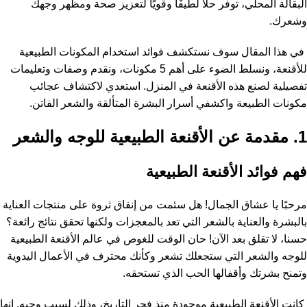
البقالة المحلي، توفر حلاً لطيفًا وقويًا لتعزيز صحة ومظهر وجهك
وشعرك.
في هذا المقال سوف نستكشف فوائد استخدام المكونات الطبيعية
للأقنعة، ونسلط الضوء على أهم 5 مكونات، ونقدم وصفات وتعليمات
تفصيلية لصنع هذه الأقنعة في المنزل. استعدي لاكتشاف عجائب
مكونات الطبيعة واكشفي أسرار البشرة المتألقة والشعر الفاتن.
1. مقدمة عن الأقنعة الطبيعية للوجه والشعر
فهم فوائد الأقنعة الطبيعية
مرحبًا يا عشاق الجمال! هل سئمت من إنفاق ثروة على منتجات العناية
بالبشرة والعناية بالشعر التي تعد بالمعجزات ولكنها تحقق نتائج رائعة؟
حسنا، لا تقلق بعد الآن! حان الوقت للغوص في عالم الأقنعة الطبيعية
للوجه والشعر التي ستجعلك تشعر وكأنك محترف في الأعمال اليدوية
وتمنح بشرتك وأقفالها الحب الذي تستحقه.
كانت الأقنعة الطبيعية موجودة منذ فجر التاريخ، وذلك لسبب وجيه. إنها