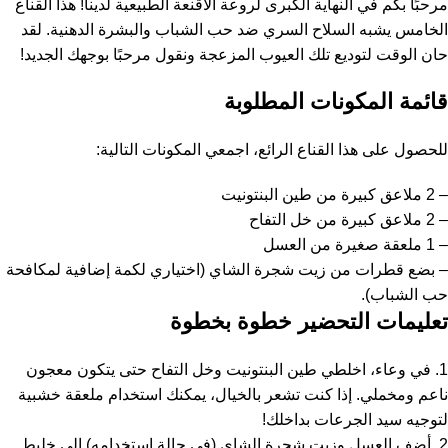
مرحبًا بكم في النهاية الكبرى لروعة الأقنعة الطبيعية لدينا! هذا القناع
الخامس يشبه السلاح السري ضد حب الشباب والبشرة الدهنية. لقد
حان الوقت لتوديع تلك العيوب المزعجة ونقول مرحبًا بوجهك الجديد!
قائمة المكونات المطلوبة
للحصول على هذا القناع الرائع، اجمعي المكونات التالية:
– 2 ملاعق كبيرة من طين البنتونيت
– 2 ملاعق كبيرة من خل التفاح
– 1 ملعقة صغيرة من العسل
– بضع قطرات من زيت شجرة الشاي (اختياري لكمة إضافية لمكافحة
حب الشباب).
تعليمات التحضير خطوة بخطوة
1. في وعاء، اخلطي طين البنتونيت وخل التفاح حتى يتكون معجون
ناعم ومخملي. إذا كنت تشعر بالخيال، يمكنك استخدام ملعقة خشبية
لتوجيه سيد الجرعات بداخلك!
2. أضف العسل وزيت شجرة الشاي (في حالة استخدامه) إلى خليط