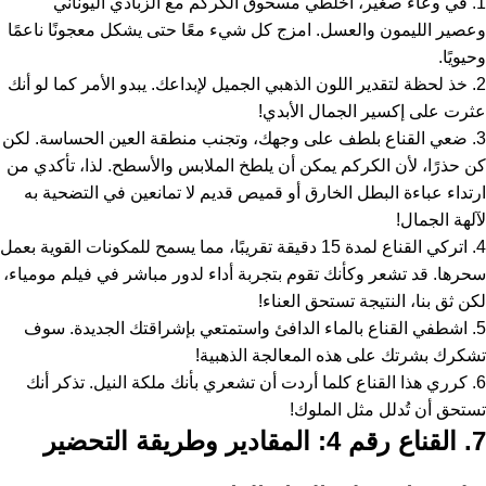
1. في وعاء صغير، اخلطي مسحوق الكركم مع الزبادي اليوناني
وعصير الليمون والعسل. امزج كل شيء معًا حتى يشكل معجونًا ناعمًا
وحيويًا.
2. خذ لحظة لتقدير اللون الذهبي الجميل لإبداعك. يبدو الأمر كما لو أنك
عثرت على إكسير الجمال الأبدي!
3. ضعي القناع بلطف على وجهك، وتجنب منطقة العين الحساسة. لكن
كن حذرًا، لأن الكركم يمكن أن يلطخ الملابس والأسطح. لذا، تأكدي من
ارتداء عباءة البطل الخارق أو قميص قديم لا تمانعين في التضحية به
لآلهة الجمال!
4. اتركي القناع لمدة 15 دقيقة تقريبًا، مما يسمح للمكونات القوية بعمل
سحرها. قد تشعر وكأنك تقوم بتجربة أداء لدور مباشر في فيلم مومياء،
لكن ثق بنا، النتيجة تستحق العناء!
5. اشطفي القناع بالماء الدافئ واستمتعي بإشراقتك الجديدة. سوف
تشكرك بشرتك على هذه المعالجة الذهبية!
6. كرري هذا القناع كلما أردت أن تشعري بأنك ملكة النيل. تذكر أنك
تستحق أن تُدلل مثل الملوك!
7. القناع رقم 4: المقادير وطريقة التحضير