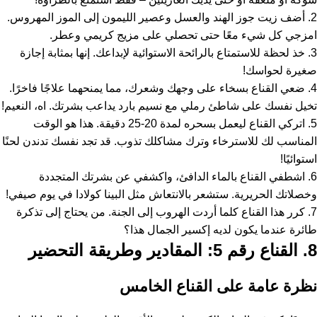
2. أضف زيت جوز الهند والعسل وعصير الليمون إلى الموز المهروس.
امزجي كل شيء معًا حتى تحصلي على مزيج كريمي وعطر.
3. خذ لحظة للاستمتاع بالرائحة الاستوائية لإبداعك. إنها بمثابة إجازة
صغيرة لحواسك!
4. ضعي القناع بسخاء على وجهك وشعرك، مما يمنحهما علاجًا فاخرًا.
تخيل نفسك على شاطئ رملي مع نسيم بارد يداعب بشرتك. اه، النعيم!
5. اتركي القناع ليعمل بسحره لمدة 20-25 دقيقة. هذا هو الوقت
المناسب لك للاسترخاء وترك مشاكلك تذوب. قد تجد نفسك تدندن لحنًا
استوائيًا!
6. اشطفي القناع بالماء الدافئ، واكشفي عن بشرتك المتجددة
وخصلاتك الحريرية. ستشعر بالانتعاش مثل البينا كولادا في يوم صيفي!
7. كرر هذا القناع كلما أردت الهروب إلى الجنة. من يحتاج إلى تذكرة
طائرة عندما يكون لديه إكسير الجمال هذا؟
8. القناع رقم 5: المقادير وطريقة التحضير
نظرة عامة على القناع الخامس