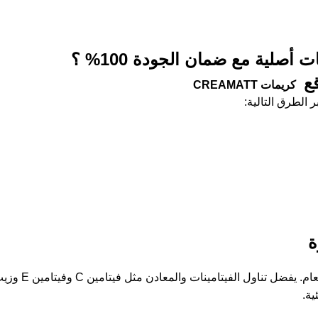
لية مع ضمان الجودة 100% ؟
قع
كريمات
CREAMATT
 الطرق التالية:
ة
ية.