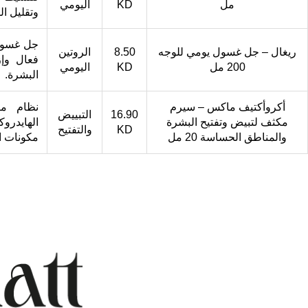
مل
KD
اليومي
وتقليل ال
جل غسول
ريغال – جل غسول يومي للوجه
8.50
الروتين
فعال وإز
200 مل
KD
اليومي
البشرة.
أكروأكتيف ماكس – سيرم
نظام مب
16.90
التبييض
مكثف لتبيض وتفتيح البشرة
الهايدرو
KD
والتفتيح
والمناطق الحساسة 20 مل
مكونات ال