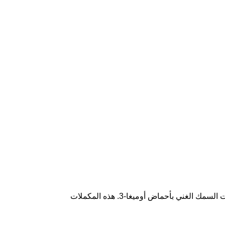
تلعب المكملات الغذائية دورًا هامًا في تحسين صحة البشرة ومظهرها العام. يفضل تناول الفيتامينات والمعادن مثل فيتامين C وفيتامين E وزيت السمك الغني بأحماض أوميغا-3. هذه المكملات