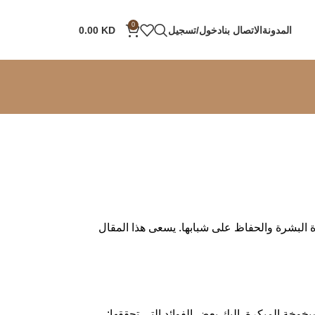
0
المدونة
الاتصال بنا
دخول/تسجيل
KD
0.00
 البشرة والحفاظ على شبابها. يسعى هذا المقال
لشيخوخة المبكرة. إليك بعض الفوائد التي تحققها: