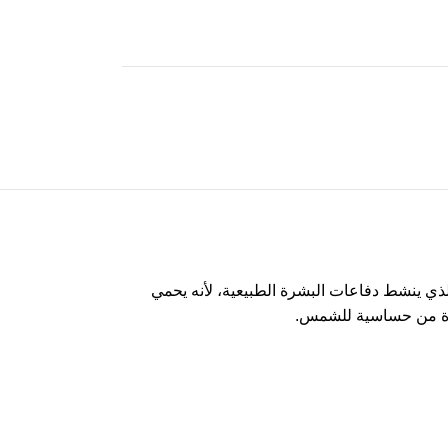
ني بالليكوبين وأوميغا 3-6، الذي ينشط دفاعات البشرة الطبيعية، لأنه يحمي
بشرة من حساسية للشمس.