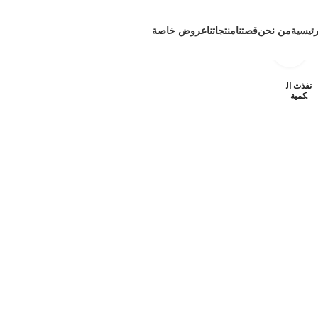
رئيسية
من نحن
قصتنا
منتجاتنا
عروض خاصة
انقر للتكبير
نفذت ال
كمية