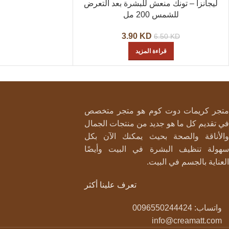
-40%
ليجانزا – تونك منعش للبشرة بعد التعرض
للشمس 200 مل
نفذت ال
كمية
3.90
KD
6.50
KD
قراءة المزيد
متجر كريمات دوت كوم هو متجر متخصص
في تقديم كل ما هو جديد من منتجات الجمال
والأناقة والصحة بحيث يمكنك الآن بكل
سهولة تنظيف البشرة في البيت وأيضًا
العناية بالجسم في البيت.
تعرف علينا أكثر
واتساب: 0096550244424
info@creamatt.com