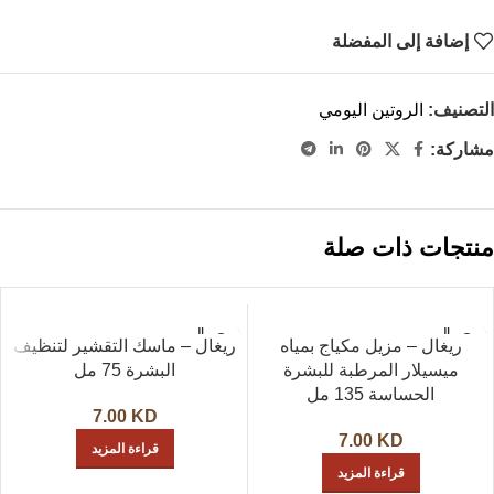
إضافة إلى المفضلة
التصنيف:
الروتين اليومي
مشاركة:
منتجات ذات صلة
نفذت ال
نفذت ال
ريغال – مزيل مكياج بمياه
ريغال – ماسك التقشير لتنظيف
كمية
كمية
ميسيلار المرطبة للبشرة
البشرة 75 مل
حصري
حصري
الحساسة 135 مل
7.00
KD
7.00
KD
قراءة المزيد
قراءة المزيد