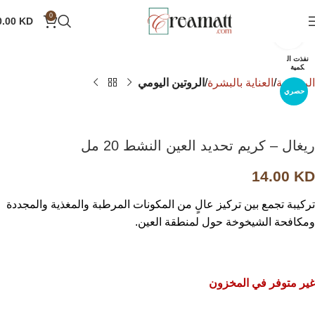
0
0.00
KD
انقر للتكبير
نفذت ال
كمية
الرئيسية
العناية بالبشرة
الروتين اليومي
حصري
ريغال – كريم تحديد العين النشط 20 مل
14.00
KD
تركيبة تجمع بين تركيز عالٍ من المكونات المرطبة والمغذية والمجددة
ومكافحة الشيخوخة حول لمنطقة العين.
غير متوفر في المخزون