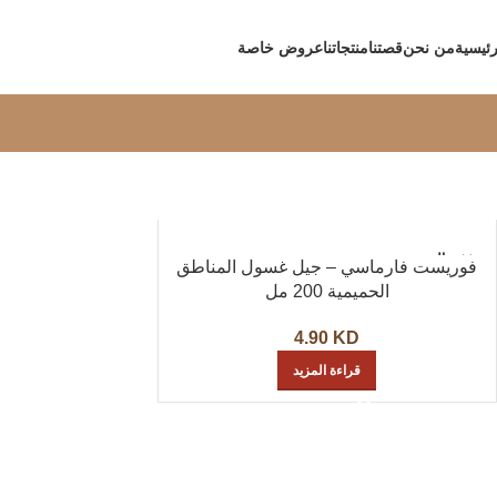
رئيسية
من نحن
قصتنا
منتجاتنا
عروض خاصة
نفذت ال
فوريست فارماسي – جيل غسول المناطق
كمية
الحميمية 200 مل
4.90
KD
قراءة المزيد