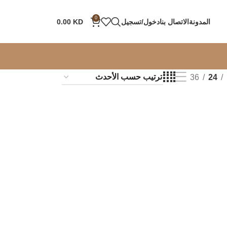
0
المدونة
الاتصال بنا
دخول/تسجيل
KD
0.00
36
24